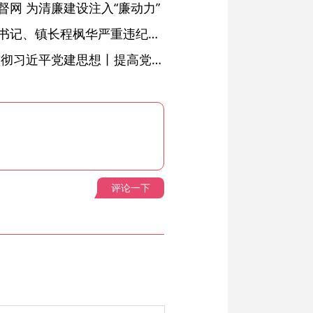
网 为清廉建设注入“廉动力”
绩溪县长安镇原党委副书记、镇长程枫华严重违纪违法被开除党籍和公职
学习进行时·深入学习贯彻习近平党建思想丨提高党的战斗力的法宝
评论一下