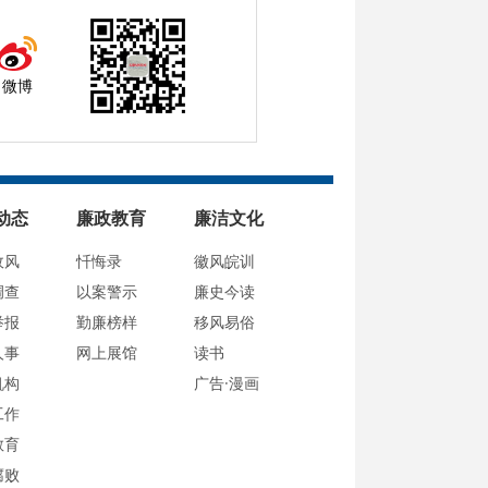
微博
动态
廉政教育
廉洁文化
政风
忏悔录
徽风皖训
调查
以案警示
廉史今读
举报
勤廉榜样
移风易俗
人事
网上展馆
读书
机构
广告·漫画
工作
教育
腐败