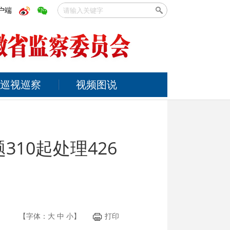
户端
巡视巡察
视频图说
10起处理426
【字体：
大
中
小
】
打印