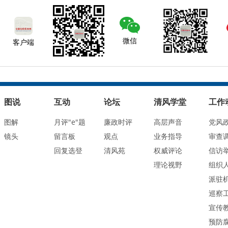
微信
客户端
图说
互动
论坛
清风学堂
工作
图解
月评"e"题
廉政时评
高层声音
党风
镜头
留言板
观点
业务指导
审查
回复选登
清风苑
权威评论
信访
理论视野
组织
派驻
巡察
宣传
预防