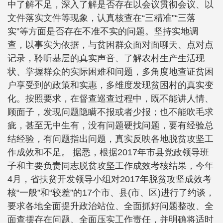
中了解不足，深入了解是否存在以会议贯彻会议、以
文件落实文件等现象，认真核查在“三精准”“三落
实”等方面是否存在不准不实的问题。坚持实地调
查，以事实为依据，与贫困群众面对面聊天、点对点
记录，聆听基层的真实声音、了解农村生产生活现
状、掌握群众的实际困难和问题，多角度地查证贫困
户享受到的政策和实惠，多维度发现贫困村的真实变
化。按照要求，在督查巡查过程中，既不能讲人情、
顾面子，发现问题隐瞒不报或者少报；也不能吹毛求
疵，甚至无中生有，没有问题硬找问题，要有经验总
结经验，有问题指出问题，真实反映各地脱贫攻坚工
作成效和不足。 据悉，根据2017年市县党政领导班
子和主要负责同志脱贫攻坚工作成效考核结果，今年
4月，省扶贫开发领导小组对2017年脱贫攻坚成效考
核“一般”和“较差”的17个市、县(市、区)进行了约谈，
要求各地全面提升政治站位、全面抓好问题整改、全
面查摆存在问题、全面压实工作责任，并明确将适时