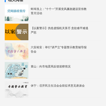
蚌埠淮上：“十个一”开展党风廉政建设宣传教
育月活动
【以案警示】伪造虚报机关算尽 贪欲难平难逃
严惩
六安裕安：举行“讲严立”专题警示教育辅导报
告会
黄山：向市地震局反馈巡察情况
休宁：召开民主生活会会前征求意见座谈会