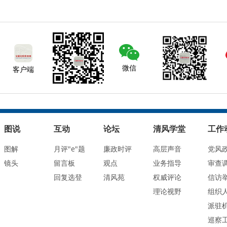
微信
客户端
图说
互动
论坛
清风学堂
工作
图解
月评"e"题
廉政时评
高层声音
党风
镜头
留言板
观点
业务指导
审查
回复选登
清风苑
权威评论
信访
理论视野
组织
派驻
巡察