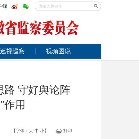
户端
巡视巡察
视频图说
思路 守好舆论阵
”作用
【字体：
大
中
小
】
打印