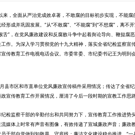
大以来，全面从严治党成效卓著，不敢腐的目标初步实现，不能腐
经形成并巩固发展。”从“不敢腐”、“不能腐”到“不想腐”，离不
喉舌”，在党风廉政建设和反腐败斗争中起着舆论导向、鞭挞腐
性工作。为深入学习贯彻党的十九大精神，落实全省纪检监察宣
察宣传教育工作电视电话会议。市委常委、市纪委书记王为明到
1-9月县市区和市直单位党风廉政宣传稿件采用情况；传达了全省
廉政宣传教育工作开展情况，厘清了今后一段时期的宣教工作思
市纪检监察干部的辛勤付出和共同努力下，宣传教育工作推进势
主流媒体上时常有声音有图像，有效传递了宣城廉政声音；廉政
员干部自觉做到知敬畏、守底线；廉洁文化建设稳步推进，“一