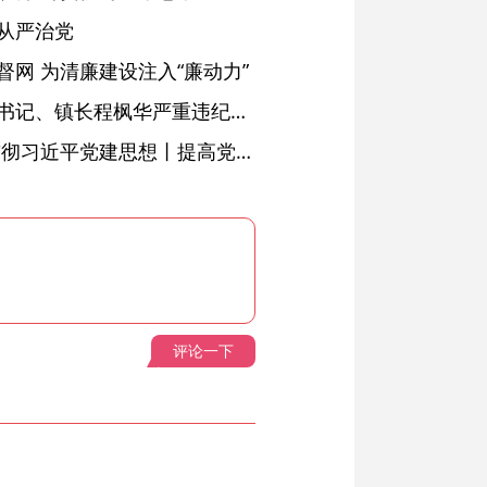
从严治党
网 为清廉建设注入“廉动力”
绩溪县长安镇原党委副书记、镇长程枫华严重违纪违法被开除党籍和公职
学习进行时·深入学习贯彻习近平党建思想丨提高党的战斗力的法宝
评论一下