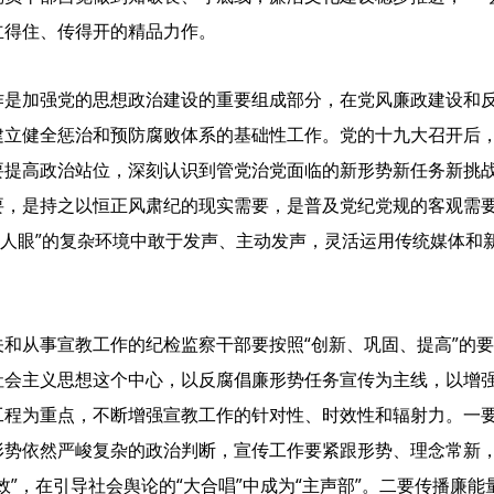
立得住、传得开的精品力作。
作是加强党的思想政治建设的重要组成部分，在党风廉政建设和
建立健全惩治和预防腐败体系的基础性工作。党的十九大召开后
要提高政治站位，深刻认识到管党治党面临的新形势新任务新挑
要，是持之以恒正风肃纪的现实需要，是普及党纪党规的客观需要
迷人眼”的复杂环境中敢于发声、主动发声，灵活运用传统媒体和
和从事宣教工作的纪检监察干部要按照“创新、巩固、提高”的
社会主义思想这个中心，以反腐倡廉形势任务宣传为主线，以增
工程为重点，不断增强宣教工作的针对性、时效性和辐射力。一
形势依然严峻复杂的政治判断，宣传工作要紧跟形势、理念常新
效”，在引导社会舆论的“大合唱”中成为“主声部”。二要传播廉