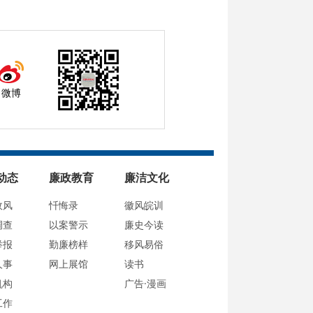
微博
动态
廉政教育
廉洁文化
政风
忏悔录
徽风皖训
调查
以案警示
廉史今读
举报
勤廉榜样
移风易俗
人事
网上展馆
读书
机构
广告·漫画
工作