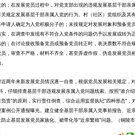
失的；在发展党员过程中，对党支部出现的违规发展基层干部亲
有关规定发展基层干部亲属入党的行为。村（社区）党组织及其
将申请人确定为入党积极分子的；未按规定对发展对象和预备党
核实，在调查中发现有不符合入党条件的问题仍予以发展或转为
格的；在讨论接收预备党员或预备党员转正时，表决票数不符合
党员，审查不严格，材料不齐全，甚至弄虚作假，伪造发展党员
为。
对近两年来新发展党员情况逐一自查，根据党员发展相关规定，对
料，仔细排查基层干部违规发展亲属入党问题线索。按照“谁介
负责”的原则，实行责任倒查，综合运用监督执纪“四种形态”，
型案例公开通报曝光。建立健全基层干部亲属入党事前报告、近
防止基层发展党员家族化、裙带化等“近亲繁殖”问题。（铜陵