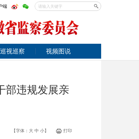
户端
巡视巡察
视频图说
干部违规发展亲
【字体：
大
中
小
】
打印