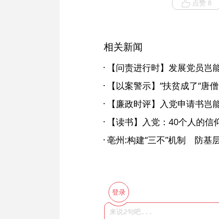
点赞 8
相关新闻
【问责进行时】发展党员岂
【以案警示】“扶贫成了“唐僧
【廉政时评】入党申请书岂
【读书】入党：40个人的信
亳州:构建“三不”机制 防基层
登录