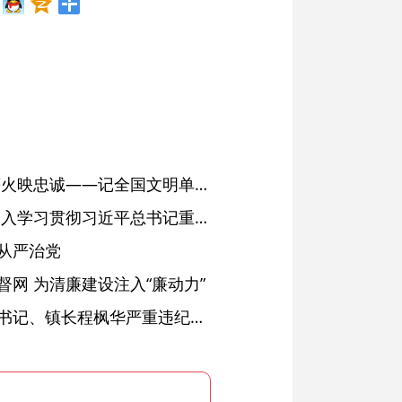
红土濉溪扬清风 文明薪火映忠诚——记全国文明单位、安徽省濉溪县纪委监委
省委常委会会议强调 深入学习贯彻习近平总书记重要讲话精神 以高质量党建引领高质量发展 梁言顺主持并讲话
从严治党
网 为清廉建设注入“廉动力”
绩溪县长安镇原党委副书记、镇长程枫华严重违纪违法被开除党籍和公职