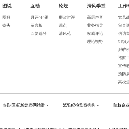
图说
互动
论坛
清风学堂
工作
图解
月评"e"题
廉政时评
高层声音
党风
镜头
留言板
观点
业务指导
审查
回复选登
清风苑
权威评论
信访
理论视野
组织
派驻
巡察
宣传
预防
高校
市县(区)纪检监察网站群
派驻纪检监察机构
院校企