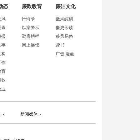
动态
廉政教育
廉洁文化
政风
忏悔录
徽风皖训
调查
以案警示
廉史今读
举报
勤廉榜样
移风易俗
人事
网上展馆
读书
机构
广告·漫画
工作
教育
腐败
企业
业
新闻媒体