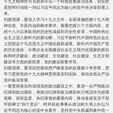
十九大精神作为当前和今后一个时期首要政治任务，切实把
思想和行动统一到以习近平同志为核心的党中央决策部署上
来。
刘惠强调，要深入学习十九大文件，全面准确把握十九大精
神实质、丰富内涵和根本要求。着重把握六个方面内容，党
的十八大以来取得的历史性成就和历史性变革，中国特色社
会主义进入新时代的新论断，习近平新时代中国特色社会主
义思想这个马克思主义中国化最新成果、新时代中国共产党
的历史使命，分两步走全面建设社会主义现代化国家的新目
标和经济建设、政治建设、文化建设、社会建设、生态文明
建设等方面的新部署，党的建设新要求等。
刘惠强调，要深刻把握依然严峻复杂的反腐败斗争形势，把
学习贯彻党的十九大精神贯彻落实到实际，推动全面从严治
党向纵深发展。
一要贯彻落实到加强党的政治建设之中。要进一步严明政治
纪律和政治规矩，将政治纪律和政治规矩执行情况作为巡视
巡察、派驻监督、执纪审查的重要内容，推动各级党员干部
牢固树立“四个意识”，时时处处事事从政治和大局上向以习
近平同志为核心的党中央看齐，坚持党中央权威和集中统一