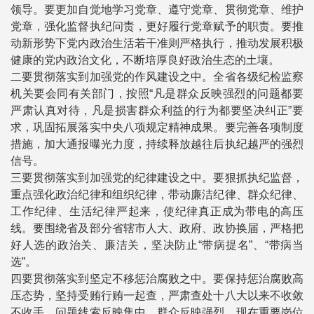
领导。要更加自觉地学习党章、遵守党章、贯彻党章、维护
党章，强化监督执纪问责，更好履行党章赋予的职责。要推
动新形势下党内政治生活若干准则严格执行，推动发展积极
健康的党内政治文化，不断培厚良好政治生态的土壤。
二要贯彻落实到加强党的作风建设之中。全省各级纪检监察
机关要会同有关部门，按照“凡是群众反映强烈的问题都要
严肃认真对待，凡是损害群众利益的行为都要坚决纠正”要
求，巩固拓展落实中央八项规定精神成果。要完善各项制度
措施，加大通报曝光力度，持续释放越往后执纪越严的强烈
信号。
三要贯彻落实到加强党的纪律建设之中。要狠抓执纪监督，
重点强化政治纪律和组织纪律，带动廉洁纪律、群众纪律、
工作纪律、生活纪律严起来，使纪律真正成为带电的高压
线。要围绕省及部分省辖市人大、政府、政协换届，严格把
好人选的政治关、廉洁关，坚决防止“带病提名”、“带病当
选”。
四要贯彻落实到坚定不移惩治腐败之中。要保持惩治腐败高
压态势，坚持受贿行贿一起查，严肃查处十八大以来不收敛
不收手，问题线索反映集中、群众反映强烈，现在重要岗位