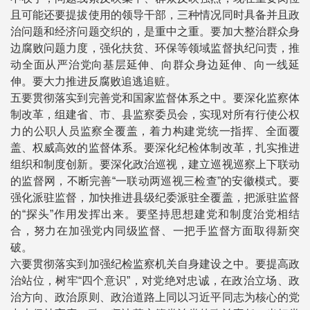
且可能还要提拔使用的领导干部，三种情况同时具备并且政
治问题和经济问题交织的，是重中之重。要加大整治群众身
边腐败问题力度，强化扶贫、环保等领域监督执纪问责，推
动全面从严治党向基层延伸、向群众身边延伸、向一线延
伸。要大力推进反腐败追逃追赃。
五要贯彻落实到完善党和国家监督体系之中。要深化监察体
制改革，组建省、市、县监察委员会，实现对所有行使公权
力的公职人员监察全覆盖，着力构建党统一指挥、全面覆
盖、权威高效的监督体系。要深化纪检体制改革，扎实推进
组织和制度创新。要深化政治巡视，建立巡视巡察上下联动
的监督网，不断完善“一联动两巡视三检查”的安徽模式。要
强化派驻监督，加快推进县级纪委派驻全覆盖，把派驻监督
的“探头”作用发挥出来。要坚持思想建党和制度治党相结
合，努力在加强党内同级监督、一把手监督方面取得新突
破。
六要贯彻落实到加强纪检监察机关自身建设之中。要提高政
治站位，树牢“四个意识”，对党绝对忠诚，在政治立场、政
治方向、政治原则、政治道路上同以习近平同志为核心的党