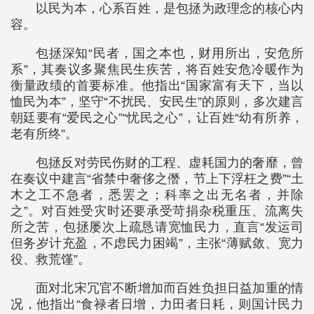
以民为本，心系百姓，是包拯为政理念的核心内
容。
包拯深知“民者，国之本也，财用所出，安危所
系”，其奏议多聚焦民生疾苦，将百姓安危冷暖作为
衡量政绩的首要标准。他指出“国家富有天下，当以
恤民为本”，坚守“不扰民、安民生”的原则，多次建言
朝廷要有“爱民之心”“忧民之心”，让百姓“幼有所养，
老有所终”。
包拯反对劳民伤财的工程、虚耗国力的奢靡，曾
在奏议中建言“省禁中奢侈之僭，节上下浮枉之费”“土
木之工不急者，悉罢之；科率之出无名者，并除
之”。对百姓受灾时还要承受苛捐杂税重压、流离失
所之苦，包拯屡次上疏恳请宽恤民力，直言“发运司
但务岁计充盈，不虑民力困竭”，主张“薄赋敛、宽力
役、救荒馑”。
面对北宋冗官不断增加而百姓负担日益加重的情
况，他指出“食禄者日增，力田者日耗，则国计民力