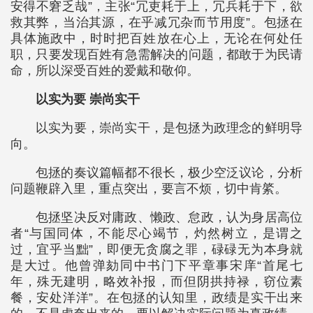
安得不窘乏哉”，主张“冗吏耗于上，冗兵耗于下，欲
救其弊，当治其源，在乎减冗杂而节用度”。包拯在
具体施政中，时时把百姓放在心上，无论在何处任
职，只要发现百姓有急需解决的问题，都敢于为民请
命，所以深受百姓的爱戴和敬仰。
以实为要 崇尚实干
以实为要，崇尚实干，是包拯为政理念的鲜明导
向。
包拯的奏议篇幅都不很长，极少空泛议论，分析
问题鞭辟入里，重点突出，要言不烦，切中肯綮。
包拯坚决反对庸政、懒政、怠政，认为身居高位
者“与国同体，不能尽心竭节，灼然树立，是谓之
过，宜乎当黜”，即便无贪腐之罪，碌碌无为本身就
是大过。他曾弹劾同中书门下平章事宋庠“首尾七
年，殊无建明，略效补报，而但阴拱持禄，窃位素
餐，安处洋洋”。在包拯的认知里，政绩是实干出来