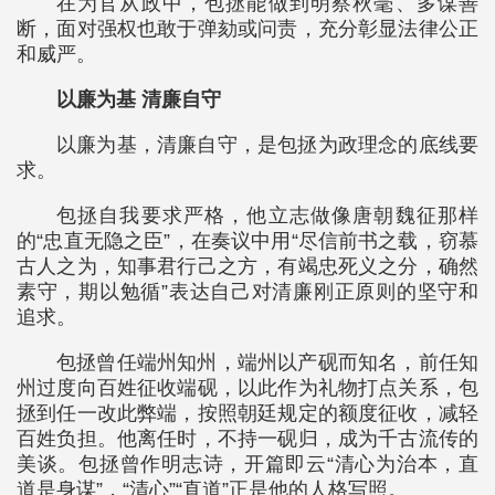
在为官从政中，包拯能做到明察秋毫、多谋善
断，面对强权也敢于弹劾或问责，充分彰显法律公正
和威严。
以廉为基 清廉自守
以廉为基，清廉自守，是包拯为政理念的底线要
求。
包拯自我要求严格，他立志做像唐朝魏征那样
的“忠直无隐之臣”，在奏议中用“尽信前书之载，窃慕
古人之为，知事君行己之方，有竭忠死义之分，确然
素守，期以勉循”表达自己对清廉刚正原则的坚守和
追求。
包拯曾任端州知州，端州以产砚而知名，前任知
州过度向百姓征收端砚，以此作为礼物打点关系，包
拯到任一改此弊端，按照朝廷规定的额度征收，减轻
百姓负担。他离任时，不持一砚归，成为千古流传的
美谈。包拯曾作明志诗，开篇即云“清心为治本，直
道是身谋”，“清心”“直道”正是他的人格写照。