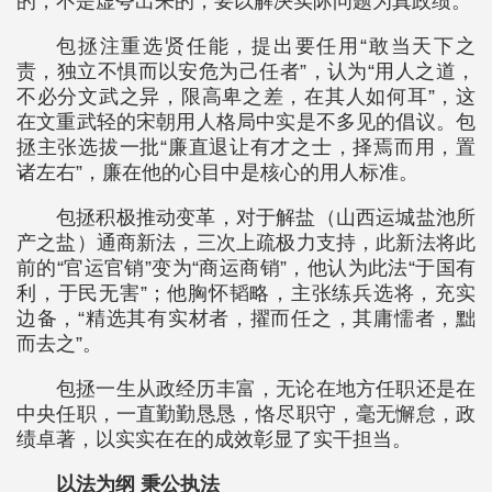
的，不是虚夸出来的，要以解决实际问题为真政绩。
包拯注重选贤任能，提出要任用“敢当天下之
责，独立不惧而以安危为己任者”，认为“用人之道，
不必分文武之异，限高卑之差，在其人如何耳”，这
在文重武轻的宋朝用人格局中实是不多见的倡议。包
拯主张选拔一批“廉直退让有才之士，择焉而用，置
诸左右”，廉在他的心目中是核心的用人标准。
包拯积极推动变革，对于解盐（山西运城盐池所
产之盐）通商新法，三次上疏极力支持，此新法将此
前的“官运官销”变为“商运商销”，他认为此法“于国有
利，于民无害”；他胸怀韬略，主张练兵选将，充实
边备，“精选其有实材者，擢而任之，其庸懦者，黜
而去之”。
包拯一生从政经历丰富，无论在地方任职还是在
中央任职，一直勤勤恳恳，恪尽职守，毫无懈怠，政
绩卓著，以实实在在的成效彰显了实干担当。
以法为纲 秉公执法