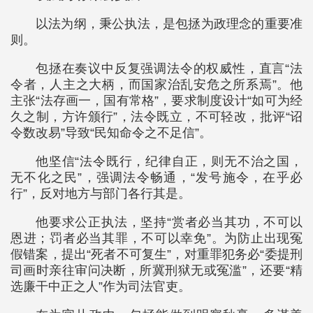
以法为纲，秉公执法，是包拯为政理念的重要准
则。
包拯在奏议中反复强调法令的权威性，直言“法
令者，人主之大柄，而国家治乱安危之所系焉”。他
主张“法存画一，国有常格”，要求制度设计“如可为经
久之制，方许颁行”，法令既立，不可轻改，批评“诏
令数改易”导致“民知命令之不足信”。
他坚信“法令既行，纪律自正，则无不治之国，
无不化之民”，强调法令畅通，“发号施令，在乎必
行”，反对地方与部门各行其是。
他要求公正执法，坚持“赏者必当其功，不可以
恩进；罚者必当其罪，不可以幸免”。为防止出现冤
假错案，提出“死者不可复生”，对重罪犯务必“委提刑
司画时亲往审问决断，所冀刑狱无或冤滥”，还要“精
选廉干中正之人”作为司法官吏。