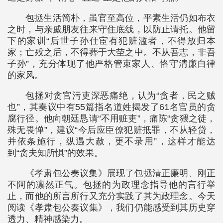
包拯生活简朴，虽官至高位，平素生活仍如布衣
之时，与亲戚朋友往来守住底线，以防止请托。他留
下的家训“后世子孙仕宦有犯赃滥者，不得放归本
家；亡殁之后，不得葬于大茔之中。不从吾志，非吾
子孙”，充分体现了他严格管束家人、恪守清廉自律
的家风。
包拯对贪官污吏深恶痛绝，认为“贪者，民之贼
也”，其奏议中有55篇指名道姓揭发了61名官员的贪
腐行径。他向朝廷恳请“不用赃吏”，痛陈“贪猥之徒，
殊无畏惮”，建议“今后应臣僚犯赃抵罪，不从轻贷，
并依条施行，纵遇大赦，更不录用”，这样才能达
到“贪夫知所惧”的效果。
《孝肃包公奏议集》展现了包拯清正廉明、刚正
不阿的凛然正气。包拯的为政理念指导他的言行举
止，而他的所言所行又充分实践了其为政理念。今天
阅读《孝肃包公奏议集》，我们仍能感受到其历史穿
透力、精神感染力。