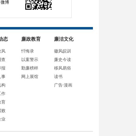
微博
动态
廉政教育
廉洁文化
政风
忏悔录
徽风皖训
调查
以案警示
廉史今读
举报
勤廉榜样
移风易俗
人事
网上展馆
读书
机构
广告·漫画
工作
教育
腐败
企业