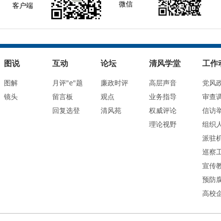
微信
客户端
图说
互动
论坛
清风学堂
工作
图解
月评"e"题
廉政时评
高层声音
党风
镜头
留言板
观点
业务指导
审查
回复选登
清风苑
权威评论
信访
理论视野
组织
派驻
巡察
宣传
预防
高校