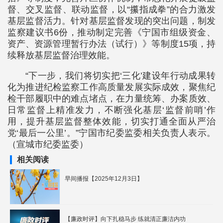
督、交叉监督、联动监督，以“攥指成拳”的合力激发
基层监督活力。针对基层监督发现的突出问题，制发
监察建议书6份，推动制定完善《宁国市组级资金、
资产、资源管理暂行办法（试行）》等制度15项，持
续释放基层监督治理效能。
“下一步，我们将切实把‘三化’建设年行动成果转
化为推进纪检监察工作高质量发展实际成效，聚焦纪
检干部履职中的难点堵点，在力量统筹、办案质效、
日常监督上精准发力，不断强化基层‘监督前哨’作
用，提升基层监督整体效能，切实打通全面从严治
党‘最后一公里’。”宁国市纪委监委相关负责人表示。
（宣城市纪委监委）
相关阅读
早间播报【2025年12月3日】
【廉政时评】向下扎稳马步 练就清正廉洁内功