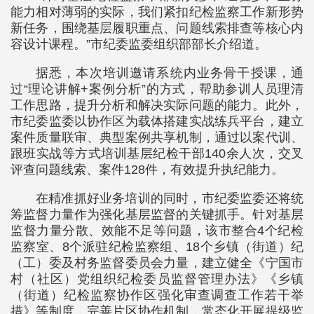
能力相对薄弱的实际，我们紧扣纪检监察工作新形势
新任务，围绕基层履职重点、问题线索排查等核心内
容设计课程。”市纪委监委组织部部长介绍道。
据悉，本次培训邀请系统内业务骨干授课，通
过“理论讲解+案例分析”的方式，帮助参训人员理清
工作思路，提升分析和解决实际问题的能力。此外，
市纪委监委以协作区为载体搭建实战练兵平台，建立
案件质量联审、典型案例共享机制，通过以案代训、
跟班实战等方式培训基层纪检干部140余人次，交叉
评查问题线索、案件128件，有效提升执纪能力。
在精准抓好业务培训的同时，市纪委监委还将统
筹监督力量作为强化基层监督的关键抓手。针对基层
监督力量分散、效能不足等问题，该市整合4个纪检
监察室、8个派驻纪检监察组、18个乡镇（街道）纪
（工）委及村务监督委员会力量，建立健全《宁国市
村（社区）党组织纪检委员监督管理办法》《乡镇
（街道）纪检监察协作区强化审查调查工作若干举
措》等制度，完善片区协作机制，常态化开展提级监