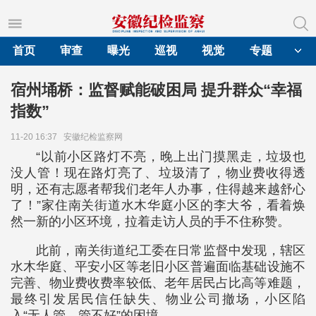
首页
审查
曝光
巡视
视觉
专题
宿州埇桥：监督赋能破困局 提升群众“幸福
指数”
11-20 16:37
安徽纪检监察网
“以前小区路灯不亮，晚上出门摸黑走，垃圾也
没人管！现在路灯亮了、垃圾清了，物业费收得透
明，还有志愿者帮我们老年人办事，住得越来越舒心
了！”家住南关街道水木华庭小区的李大爷，看着焕
然一新的小区环境，拉着走访人员的手不住称赞。
此前，南关街道纪工委在日常监督中发现，辖区
水木华庭、平安小区等老旧小区普遍面临基础设施不
完善、物业费收费率较低、老年居民占比高等难题，
最终引发居民信任缺失、物业公司撤场，小区陷
入“无人管、管不好”的困境。