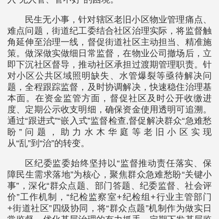
民生无小事，针对辖区老旧小区物业管理痛点、
难点问题，街道纪工委结合社区治理实际，将监督触
角延伸至治理一线，督促街道社区主动担当、精准施
策。做深做实做细日常监督，在物业公司撤场后，立
即下沉社区督导，推动社区承担过渡期管理职责。针
对小区公共区域照明缺失、水管爆裂等亟待解决问
题，全程跟踪监督，及时协调解决，快速稳住治理基
本面。在资金监管方面，督促社区及时公开收缴进
度、定期公示收支明细，确保资金使用透明可追溯。
通过“跟进式”“嵌入式”监督检查,督促解决群众“急难愁
盼”问题，助力水木华庭等老旧小区实现
从“乱”到“治”的转变。
区纪委监委始终坚持以“监督推动责任落实、保
障民生需求落地”为核心，聚焦群众急难愁盼“关键小
事”，深化“群众点题、部门答题、纪委监督、社会评
价”工作机制，“纪检监察室+纪检组+行业主管部门
+街道社区”四级协同，将“群众点题”机制作为做实日