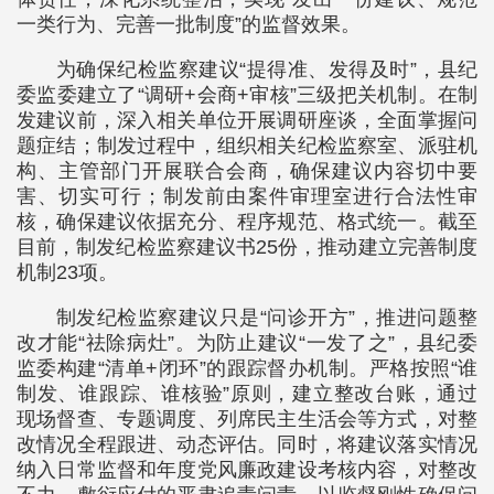
一类行为、完善一批制度”的监督效果。
为确保纪检监察建议“提得准、发得及时”，县纪
委监委建立了“调研+会商+审核”三级把关机制。在制
发建议前，深入相关单位开展调研座谈，全面掌握问
题症结；制发过程中，组织相关纪检监察室、派驻机
构、主管部门开展联合会商，确保建议内容切中要
害、切实可行；制发前由案件审理室进行合法性审
核，确保建议依据充分、程序规范、格式统一。截至
目前，制发纪检监察建议书25份，推动建立完善制度
机制23项。
制发纪检监察建议只是“问诊开方”，推进问题整
改才能“祛除病灶”。为防止建议“一发了之”，县纪委
监委构建“清单+闭环”的跟踪督办机制。严格按照“谁
制发、谁跟踪、谁核验”原则，建立整改台账，通过
现场督查、专题调度、列席民主生活会等方式，对整
改情况全程跟进、动态评估。同时，将建议落实情况
纳入日常监督和年度党风廉政建设考核内容，对整改