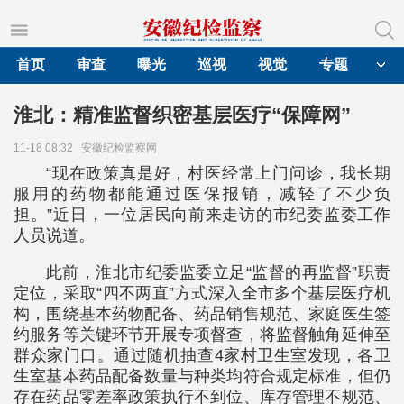
首页
审查
曝光
巡视
视觉
专题
淮北：精准监督织密基层医疗“保障网”
11-18 08:32
安徽纪检监察网
“现在政策真是好，村医经常上门问诊，我长期
服用的药物都能通过医保报销，减轻了不少负
担。”近日，一位居民向前来走访的市纪委监委工作
人员说道。
此前，淮北市纪委监委立足“监督的再监督”职责
定位，采取“四不两直”方式深入全市多个基层医疗机
构，围绕基本药物配备、药品销售规范、家庭医生签
约服务等关键环节开展专项督查，将监督触角延伸至
群众家门口。通过随机抽查4家村卫生室发现，各卫
生室基本药品配备数量与种类均符合规定标准，但仍
存在药品零差率政策执行不到位、库存管理不规范、