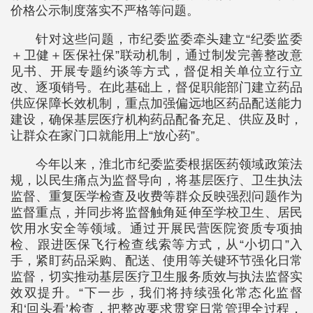
价格公示制度落实不严格等问题。
针对这些问题，市纪委监委牵头建立“纪委监委
＋卫健＋医保社保”联动机制，通过制发完善整改意
见书、开展专题约谈等方式，督促相关单位立行立
改、逐项销号。在此基础上，督促职能部门建立药品
供应保障长效机制，重点加强偏远地区药品配送能力
建设，确保基层医疗机构药品配备充足、供应及时，
让群众在家门口就能用上“放心药”。
今年以来，淮北市纪委监委根据医药领域政策法
规，以民生痛点为监督导向，将基层医疗、卫生执法
监督、重复医学检查及收费等群众反映强烈问题作为
监督重点，并同步将监督触角延伸至学校卫生、居民
饮用水安全等领域。通过开展民营医院资质专项抽
检、跟进医保飞行检查线索等方式，从“小切口”入
手，紧盯药品采购、配送、使用等关键环节强化日常
监督，切实推动基层医疗卫生服务质效与执法监督实
效双提升。“下一步，我们将持续强化常态化监督
和‘回头看’检查，把整改要求贯穿日常管理全过程，