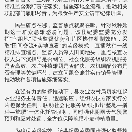
精准监督紧盯责任落实、措施落地全流程，推动相关
职能部门履职尽责，为粮食生产安全筑牢纪律屏障。
民生痛点在哪，监督焦点就聚在哪。针对秋种延
期这一群众急难愁盼问题，该县纪委监委充分发
挥“室组地”联动监督优势和片区协作机制效能，采
取“田间交流+实地查看”的监督模式，直插秋种一线
精准排查堵点。监督人员深入田间地头，重点核查农
技人员下沉指导是否到位、社会化服务组织农机服务
是否高效、农户种植难题是否解决、农机调配分布是
否合理等关键环节，建立问题台账并实行销号管理，
推动秋种各项措施落细落实。
在强有力的监督推动下，县农业农村局切实扛起
农业服务主体责任，迅速响应，组织农技专家实行分
片包保责任制，联动社会化服务组织推出“整地—播
种—施肥”一体化托管服务，同时强化阴雨天气预警
预判和应对处置，全方位保障晚播小麦种植质量。
为确保监督实效，该县纪委监委同步强化监督执