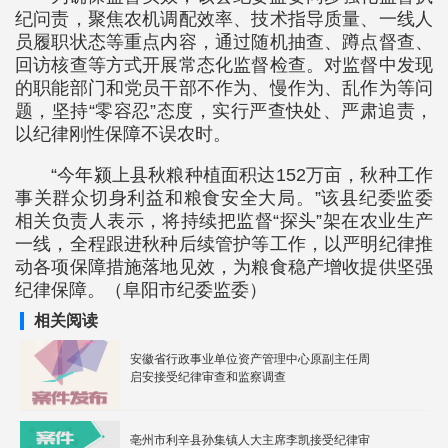
纪问责，聚焦农机调配效率、技术指导质量、一线人
员履职状态等重点内容，通过随机抽查、蹲点督查、
回访核查等方式开展常态化监督检查。对监督中发现
的职能部门和党员干部不作为、慢作为、乱作为等问
题，坚持“零容忍”态度，实行严查快处、严肃追责，
以纪律刚性保障不误农时。
“今年颍上县秋粮种植面积达152万亩，秋种工作
事关群众切身利益和粮食安全大局。”该县纪委监委
相关负责人表示，将持续把监督“探头”架在农业生产
一线，全程跟进秋种后续管护等工作，以严明纪律推
动各项保障措施落地见效，为粮食稳产增收提供坚强
纪律保障。（阜阳市纪委监委）
相关阅读
安徽省行政事业单位资产管理中心原副主任周
启安接受纪律审查和监察调查
亳州市利辛县孙集镇人大主席李凯接受纪律审