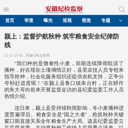
首页
审查
曝光
巡视
视觉
专题
颍上：监督护航秋种 筑牢粮食安全纪律防
线
11-17 15:41
安徽纪检监察网
“我们种的是微春性小麦，前期连续降雨耽误了
播种，好在现在土壤墒情正好，县里农技人员专程来
指导抢种，社会化服务组织还提供农机支持，正争分
夺秒赶进度呢！”在颍上县鲁口镇朱台村，正在耕作
的朱大哥向前来开展监督走访的县纪委监委工作人员
热情介绍。
连日来，颍上县受持续秋雨影响，冬小麦播种进
度普遍滞后。粮食安全是“国之大者”，抢抓秋种关键
窗口期直接关系全年粮食生产大局。该县纪委监委立
足监督首责，主动将秋种工作纳入监督重点清单，以