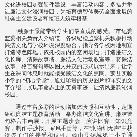
文化进校园加强硬件建设、丰富活动内容，多措并举
让廉洁文化浸润校园，为培育德智体美劳全面发展的
社会主义建设者和接班人筑牢根基。
“融廉于景能带给学生们最直观的感受。”市纪委
监委相关负责人介绍道，各级纪检监察机关积极推动
廉洁文化与学校环境深度融合，指导各学校因地制宜
打造特色阵地，依托校园内的空闲场地，打造廉洁文
化长廊、清廉故事墙、廉洁文化活动教室等，将廉洁
故事、格言警句等以图文并茂的形式展示出来，让学
生在课间休息时就能接受廉洁文化的熏陶。萧县实验
小学的 “初心学堂”，通过珍贵的历史图片和详实的文
字介绍，展现革命志士的英勇事迹，让清风廉韵沁润
校园。
通过丰富多彩的活动增加体验感和互动性，定期
组织廉洁主题教育活动，举办廉洁文化宣讲、廉洁警
句格言书画展，开展主题班会、演讲比赛、知识竞
赛，制作手抄报、家风手册等，在“润物细无声”中获
得孩子们的接受和认可。砀山县砀城第一小学通