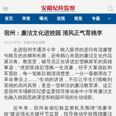
首页
审查
曝光
巡视
视觉
专题
宿州：廉洁文化进校园 清风正气育桃李
10-23 09:52
安徽纪检监察网
走进宿州市通济小学，映入眼帘的是印有清廉警
句格言的步梯和长廊，还有精心布置的廉洁文化作品
展示角。教室里，辅导员正在讲述彭雪枫将军的英雄
事迹：“虎胆英雄彭雪枫一生清廉，经手大量捐款和
军需款，每一笔账目都清清楚楚，一分一毫都用在了
革命事业上……”生动的讲述，不仅让学生们领略到
英雄的高尚风骨，更是一堂鲜活的廉洁教育课。这正
是宿州市埇桥区纪委监委指导推动各中小学将廉洁文
化融入校园思政课堂和校园环境的生动缩影。
近年来，宿州各级纪检监察机关围绕“清廉学
校”建设强化关键环节监督，指导推动学校围绕廉洁