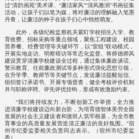
过“清韵画苑”美术课、“廉洁家风”“清风雅润”书画征集
活动，让孩子们以笔为媒，将对廉洁的理解融入笔墨
丹青，让廉洁的种子在孩子们心中悄然萌发。
此外，各级纪检监察机关紧盯学校招生入学、教
育收费、招标采购等重点领域，聚焦工程建设、校园
营养餐、经费管理等关键环节，以“室组”联动模式，
开展实地走访、明察暗访等常态化监督。将师德师风
建设贯穿清廉学校建设全过程，通过集体廉政谈话、
警示教育、任前廉政测试等多种形式强化思想引领，
在升学季、教师节等关键节点，发送廉洁提醒短信、
组织签订承诺书、开展专项督查，健全考核评价机制
并与职称评聘、评先评优挂钩，形成有效激励约束。
“我们将持续发力，不断创新工作举措，全力推
进清廉学校建设迈向新台阶，为培育德智体美劳全面
发展的社会主义建设者和接班人筑牢根基，为全市教
育事业的高质量发展营造清正廉洁的良好氛围。”宿
州市纪委监委相关负责同志表示。（宿州市纪委监
委）