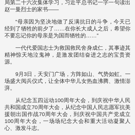
局第二十六次集体学习，习近平总书记一字一句读出
赵一曼烈士的家书——
“母亲因为坚决地做了反满抗日的斗争，今天已
经到了牺牲的前夕了……在你长大成人之后，希望你
不要忘记你的母亲是为国而牺牲的……”
一代代爱国志士为救国救民舍身成仁，其事迹其
精神惊天地泣鬼神，是激发团结奋进之志的宝贵资
源。
9月3日，天安门广场，方阵如山、气势如虹。一
场盛大阅兵仪式，让全体中华儿女热血沸腾、激情澎
湃。
从纪念五四运动100周年大会，到庆祝中华人民
共和国成立70周年大会，从纪念中国人民志愿军抗美
援朝出国作战70周年大会，到庆祝中国共产党成立
100周年大会，一场场纪念大会和重大活动凝聚人
心、激发斗志。