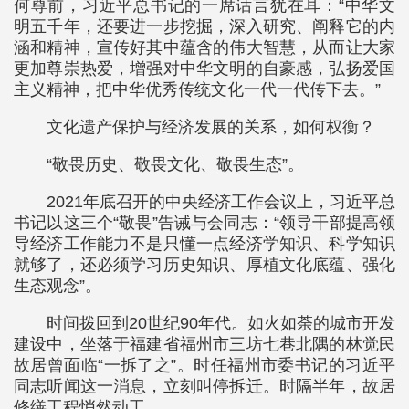
何尊前，习近平总书记的一席话言犹在耳：“中华文
明五千年，还要进一步挖掘，深入研究、阐释它的内
涵和精神，宣传好其中蕴含的伟大智慧，从而让大家
更加尊崇热爱，增强对中华文明的自豪感，弘扬爱国
主义精神，把中华优秀传统文化一代一代传下去。”
文化遗产保护与经济发展的关系，如何权衡？
“敬畏历史、敬畏文化、敬畏生态”。
2021年底召开的中央经济工作会议上，习近平总
书记以这三个“敬畏”告诫与会同志：“领导干部提高领
导经济工作能力不是只懂一点经济学知识、科学知识
就够了，还必须学习历史知识、厚植文化底蕴、强化
生态观念”。
时间拨回到20世纪90年代。如火如荼的城市开发
建设中，坐落于福建省福州市三坊七巷北隅的林觉民
故居曾面临“一拆了之”。时任福州市委书记的习近平
同志听闻这一消息，立刻叫停拆迁。时隔半年，故居
修缮工程悄然动工。