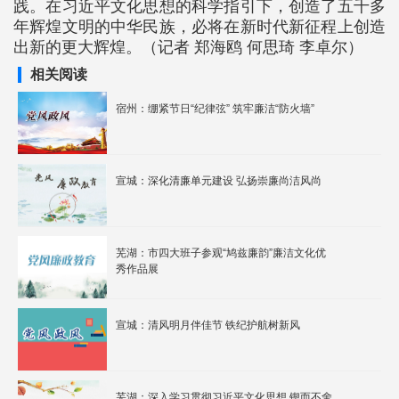
践。在习近平文化思想的科学指引下，创造了五千多
年辉煌文明的中华民族，必将在新时代新征程上创造
出新的更大辉煌。（记者 郑海鸥 何思琦 李卓尔）
相关阅读
宿州：绷紧节日“纪律弦” 筑牢廉洁“防火墙”
宣城：深化清廉单元建设 弘扬崇廉尚洁风尚
芜湖：市四大班子参观“鸠兹廉韵”廉洁文化优
秀作品展
宣城：清风明月伴佳节 铁纪护航树新风
芜湖：深入学习贯彻习近平文化思想 锲而不舍