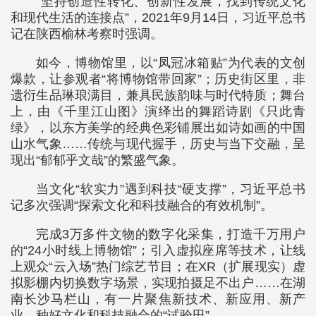
“坚持创造性转化、创新性发展，找到传统文化
和现代生活的连接点”，2021年9月14日，习近平总书
记在陕西榆林考察时强调。
如今，博物馆里，以“凤冠冰箱贴”为代表的文创
爆款，让参观者“将博物馆带回家”；历史街区里，非
遗衍生品琳琅满目，兼具民族韵味与时代特质；舞台
上，由《千里江山图》演绎出的舞蹈诗剧《只此青
绿》，以东方美学的经典色彩铺展出如诗如画的中国
山水气象……传统与现代握手，历史与当下交融，呈
现出“郁郁乎文哉”的繁盛气象。
当文化“软实力”遇到科技“硬支撑”，习近平总书
记多次强调“探索文化和科技融合的有效机制”。
完成3万多件文物的数字化采集，打造千万用户
的“24小时线上博物馆”；引入虚拟座席等技术，让线
上观众“云入场”热门综艺节目；在XR（扩展现实）虚
拟影棚内切换数字场景，实现拍摄足不出户……在湖
南长沙马栏山，有一片聚焦新技术、新应用、新产
业，种好文化和科技融合的“试验田”。