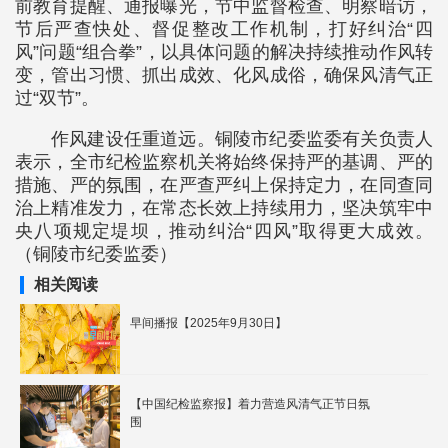
前教育提醒、通报曝光，节中监督检查、明察暗访，
节后严查快处、督促整改工作机制，打好纠治“四
风”问题“组合拳”，以具体问题的解决持续推动作风转
变，管出习惯、抓出成效、化风成俗，确保风清气正
过“双节”。
作风建设任重道远。铜陵市纪委监委有关负责人
表示，全市纪检监察机关将始终保持严的基调、严的
措施、严的氛围，在严查严纠上保持定力，在同查同
治上精准发力，在常态长效上持续用力，坚决筑牢中
央八项规定堤坝，推动纠治“四风”取得更大成效。
（铜陵市纪委监委）
相关阅读
早间播报【2025年9月30日】
【中国纪检监察报】着力营造风清气正节日氛
围