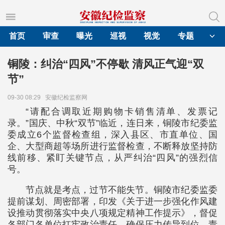
首页
审查
曝光
巡视
视觉
专题
铜陵：纠治“四风”不停歇 清风正气迎“双
节”
09-30 08:29
安徽纪检监察网
“请配合调取近期购物卡销售清单、发票记
录。”国庆、中秋“双节”临近，连日来，铜陵市纪委监
委成立6个监督检查组，深入县区、市直单位、国
企、大型商超等场所进行监督检查，不断释放坚持防
线前移、紧盯关键节点，从严纠治“四风”的强烈信
号。
节点就是考点，过节不能失节。铜陵市纪委监委
提前谋划、周密部署，印发《关于进一步强化作风建
设推动贯彻落实中央八项规定精神工作提示》，督促
各部门各单位扛牢政治责任，确保压力传导到位、责