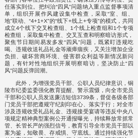
任落实到位。把纠治“四风”问题纳入重点监督事项清
单，组织开展作风建设集中检查，采取“室、组、
地”联动、“4+1+X”的“线下+线上+专项”的模式，共同
成立4个线下交叉检查组、1个线上检查组和1个专项
检查组，采取集中检查、交叉互查和明察暗访形式，
聚焦节日期间易发多发“四风”问题，既紧盯违规吃
喝、违规收送礼品礼金等顽瘴痼疾，又关注增加企业
负担、破坏营商环境、侵害群众利益等新情况新问
题，有针对性地组织开展明察暗访，坚决防止“四
风”问题反弹回潮。
此外，为增强党员干部、公职人员纪律意识，铜
陵市纪委监委强化教育提醒、警示震慑，向全市党员
干部和公职人员发送廉洁短信3739条，督促各级各部
门党员干部把遵规守纪刻印在心、落实于行；对全市
涉及违规收受礼品礼金、违规接受宴请等违反中央八
项规定精神典型案例公开通报曝光，持续释放常抓常
管、长管长严的强烈信号，教育引导全市党员干部以
案为鉴，知敬畏、存戒惧、守底线。通过持续强化节