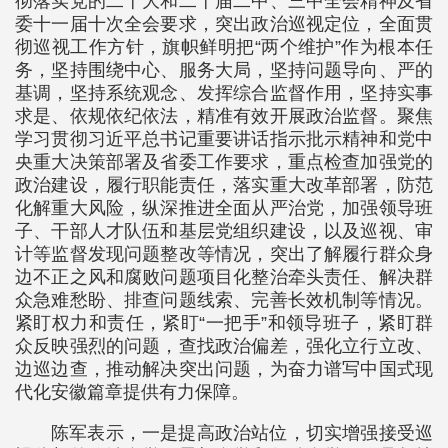
彻落实党的二十大和二十届二中、三中全会精神及省
委十一届十次全会要求，突出政治巡视定位，全面贯
彻巡视工作方针，旗帜鲜明把“两个维护”作为根本任
务，坚持围绕中心、服务大局，坚持问题导向、严的
基调，坚持系统观念、发挥综合监督作用，坚持实事
求是、依规依纪依法，精准有效开展政治监督。聚焦
学习贯彻习近平总书记重要讲话指示批示精神和党中
央重大决策部署及省委工作要求，重点检查加强党的
政治建设，履行职能责任，落实重大改革部署，防范
化解重大风险，纵深推进全面从严治党，加强领导班
子、干部人才队伍和基层党组织建设，以及巡视、审
计等监督发现问题整改等情况，突出了解履行群众身
边不正之风和腐败问题项目化整治牵头责任、解决群
众急难愁盼、排查问题线索、完善长效机制等情况。
紧盯权力和责任，紧盯“一把手”和领导班子，紧盯群
众反映强烈的问题，查找政治偏差，强化立行立改、
边巡边查，推动解决突出问题，为奋力谱写中国式现
代化安徽篇章提供有力保障。
陈军表示，一是提高政治站位，切实增强接受巡