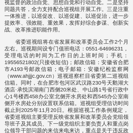
视监督的政治自觉、思想自觉和行动自觉。二是坚持
同题共答，全力支持配合巡视组开展工作。三是注重
一体推进，以巡促改、以巡促建、以巡促治，进一步
提效率、强效能、重效果，发挥好综合参谋、创新实
战、改革推进职能作用。
省委巡视组将在省发展和改革委员会工作2个月
左右。巡视期间设专门值班电话：0551-64696231，
受理电话的时间为工作日的上班时间；手机：
19556521802(只接收短信)；邮政信箱：安徽省合肥
市A193号邮政信箱；电子邮箱：安徽纪检监察网
（www.ahjjjc.gov.cn）巡视巡察栏目省委第二巡视组
信箱。同时，在合肥市包河区武汉路230号天鹅湖大
酒店·承悦滨湖南门西侧20米处、中山路1号省行政中
心1号楼西458办公室北侧开水房处和西545办公室南
侧开水房处分别设置联系信箱。巡视组受理信访时间
截止到2025年11月20日。根据巡视工作条例规定，
省委巡视组主要受理反映省发展和改革委员会党组领
导班子及其成员、下一级党组织主要负责人和重点岗
位领导干部问题的来信来电来访，重点是关于违反政