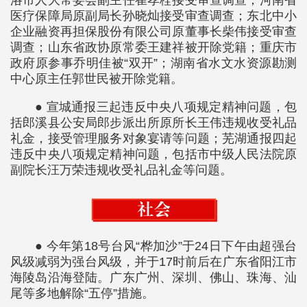
洛市人大常委会副主任崔孝栓接受审查调查；河南省
医疗保障局原副局长孙晓灿接受审查调查；东北中小
企业融资再担保股份有限公司原董事长柴伟接受审查
调查；山东省政协原常委王建祥被开除党籍；重庆市
政府原参事乔明佳被“双开”；湖南省水文水资源勘测
中心原主任郭世民被开除党籍。
● 宣城通报三起违反中央八项规定精神问题，包
括郎溪县公安局郎步派出所原所长王伟违规收受礼品
礼金，接受管理服务对象宴请等问题；芜湖通报四起
违反中央八项规定精神问题，包括市中级人民法院原
副院长汪万荣违规收受礼品礼金等问题。
● 今年第18号台风“桦加沙”于24日下午由超强台
风级减弱为强台风级，并于17时前后在广东省阳江市
海陵岛沿海登陆。广东广州、深圳、佛山、珠海、汕
尾等多地解除“五停”措施。