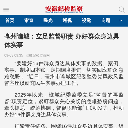
首页
审查
曝光
巡视
视觉
专题
亳州谯城：立足监督职责 办好群众身边具
体实事
09-03 09:35
安徽纪检监察网
“要建好16件群众身边具体实事的数据、案例、
实事、制度四本账，定期调度推进，切实回应群众‘急
难愁盼’。”近日，亳州市谯城区纪委监委党风政风监
督室座谈研究民生实事办理工作。
2025年以来，谯城纪委监委立足“监督的再监
督”职责定位，紧盯群众关心关切的急难愁盼问题，
牵头抓总、统筹协调，督促职能部门联动发力，推动
办好16件群众身边具体实事。
拧紧责任链条。围绕16件群众身边具体实事，组