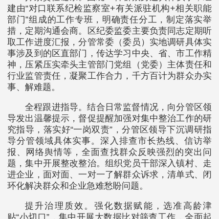
建由“对口联系纪检监察室+有关派驻机构+相关职能
部门”组成的工作专班，明确责任分工，制定落实举
措，定期沟通会商。区纪委监委主要负责同志定期听
取工作进度汇报，分管常委（委员）实地调研具体实
事涉及到的区直部门，传达学习中央、省、市工作精
神，压紧压实牵头主管部门党组（党委）主体责任和
行业监管责任，凝聚工作合力，千方百计为群众办实
事、解难题。
全程跟进指导。结合日常监督情况，向分管区领
导发出温馨提示，督促提醒加强对集中整治工作的研
究指导，落实好“一岗双责”，分管区领导下沉调研指
导分管领域具体实事。深入排查市长热线、信访举
报、网络舆情等，全面查找群众反映强烈的突出问
题，集中开展整改整治。组织党员干部深入镇村、走
进企业，面对面、一对一了解群众诉求，清单式、闭
环化解决群众和企业急难愁盼问题。
提升治理质效。强化数据赋能，选准高龄津
贴“小切口”，集中开展大数据比对筛查工作，全面起