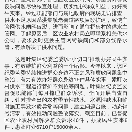
反映问题尽快核查处理，切实维护群众利益，办好民
生实事。经过职能部门与属地政府的现场走访排查，
供水不足原因系洪集镇老街道路项目改扩建，致使主
管网供水闸阀破裂，进而影响了通往桥集村的供水主
管网。了解原因后，区农业农村局立即联系相关供水
公司，要求及时更换主管网铸铁阀门和部分线路水
管，有效解决了供水问题。
这是叶集区纪委监委以“小切口”推动办好民生实
事，有效维护群众利益的一个缩影。今年以来，该区
纪委监委持续推进群众身边不正之风和腐败问题集中
整治，有力有效办好群众身边16件具体实事。紧盯农
村供水工程运行管护不到位等问题，叶集区纪委监委
督促职能部门每月梳理群众诉求、全面开展自查自
纠，针对排查出的农村季节性缺水、水源性缺水和临
时施工导致水质异常等问题，建立问题台账，动态销
号清零，有效推动问题整改落实。截至目前，已督促
区农业农村局解决群众诉求46件，办成民生实事8
件，惠及群众6710户15000余人。