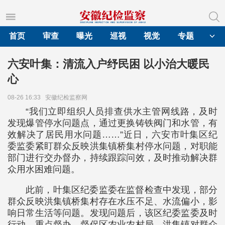
首页
审查
曝光
巡视
视觉
专题
六安叶集：清流入户纾民困 以小治大暖民
心
08-26 16:33
安徽纪检监察网
“我们立即组织人员排查供水主管网线路，及时
发现爆管停水问题点，通过更换铸铁阀门和水管，有
效解决了居民用水问题……”近日，六安市叶集区纪
委监委紧盯群众反映洪集镇桥集村停水问题，对职能
部门进行交办督办，持续跟踪问效，及时推动解决群
众用水困难问题。
此前，叶集区纪委监委在监督检查中发现，部分
群众反映洪集镇桥集村存在水压不足、水流偏小，影
响日常生活等问题。发现问题后，该区纪委监委及时
行动、重点督办，督促区农业农村局、洪集镇对群众