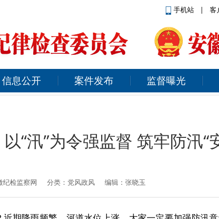
手机站
|
客
信息公开
案件发布
监督曝光
以“汛”为令强监督 筑牢防汛“
徽纪检监察网
分类：党风政风 编辑：张晓玉
？近期降雨频繁，河道水位上涨，大家一定要加强防汛