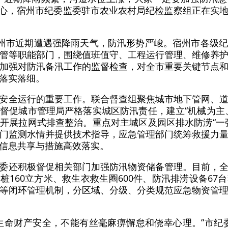
中心，宿州市纪委监委驻市农业农村局纪检监察组正在实
宿州市近期遭遇强降雨天气，防汛形势严峻。宿州市各级
管等职能部门，围绕值班值守、工程运行管理、维修养
加强对防汛备汛工作的监督检查，对全市重要关键节点
落实落细。
安全运行的重要工作。联合督查组聚焦城市地下管网、
督促城市管理局严格落实城区防汛责任，建立“机械为主
开展拉网式排查整治。重点对主城区及园区排水防涝“一
门监测水情并提供技术指导，应急管理部门统筹救援力
信息共享与措施高效落实。
委还积极督促相关部门加强防汛物资储备管理。目前，
木桩160立方米、救生衣救生圈600件、防汛排涝设备6
等闭环管理机制，分区域、分级、分类规范应急物资管
生命财产安全，不能有丝毫麻痹懈怠和侥幸心理。”市纪