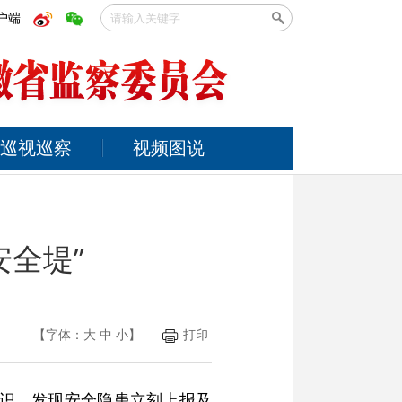
户端
巡视巡察
视频图说
安全堤”
【字体：
大
中
小
】
打印
意识，发现安全隐患立刻上报及