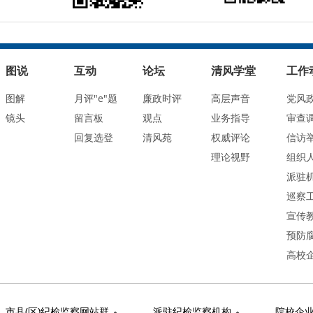
图说
互动
论坛
清风学堂
工作
图解
月评"e"题
廉政时评
高层声音
党风
镜头
留言板
观点
业务指导
审查
回复选登
清风苑
权威评论
信访
理论视野
组织
派驻
巡察
宣传
预防
高校
市县(区)纪检监察网站群
派驻纪检监察机构
院校企