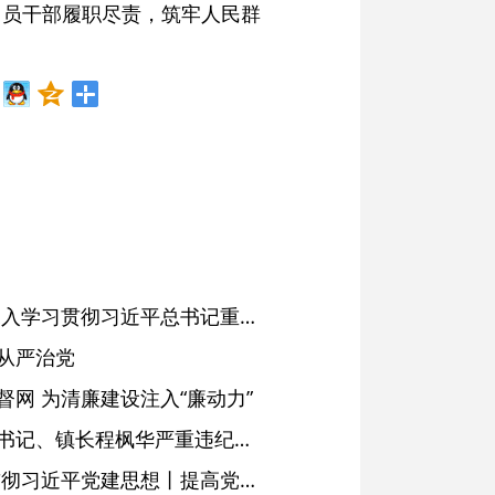
党员干部履职尽责，筑牢人民群
省委常委会会议强调 深入学习贯彻习近平总书记重要讲话精神 以高质量党建引领高质量发展 梁言顺主持并讲话
从严治党
网 为清廉建设注入“廉动力”
绩溪县长安镇原党委副书记、镇长程枫华严重违纪违法被开除党籍和公职
学习进行时·深入学习贯彻习近平党建思想丨提高党的战斗力的法宝