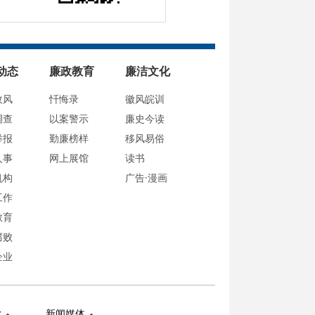
动态
廉政教育
廉洁文化
政风
忏悔录
徽风皖训
调查
以案警示
廉史今读
举报
勤廉榜样
移风易俗
人事
网上展馆
读书
机构
广告·漫画
工作
教育
腐败
企业
业
新闻媒体