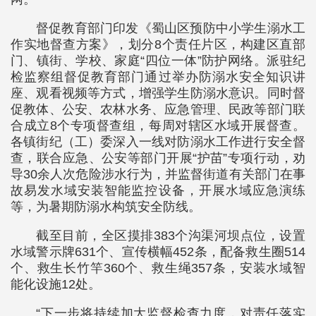
督促教育部门印发《蜀山区预防中小学生溺水工
作实地督查方案》，划分8个责任片区，构建区直部
门、镇街、学校、家庭“四位一体”防护网络。派驻纪
检监察组督促教育部门通过举办防溺水安全知识讲
座、观看视频等方式，增强学生防溺水意识。同时督
促教体、公安、农林水务、应急管理、民政等部门联
合成立8个专项督查组，每周对辖区水域开展督查。
各镇街纪（工）委深入一线对防溺水工作进行安全督
查，联合应急、公安等部门开展“护苗”专项行动，劝
导30余人次危险涉水行为，并监督街道有关部门在事
故易发水域安装智能监控设备，开展水域应急演练
等，为暑期防溺水构筑安全防线。
截至目前，全区摸排383个沟渠河坝点位，设置
水域警示牌631个、宣传横幅452条，配备救生圈514
个、救生长竹竿360个、救生绳357条，安装水域智
能化设施12处。
“下一步将持续加大监督检查力度，对责任落实