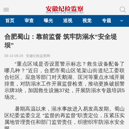
首页
审查
曝光
巡视
视觉
专题
合肥蜀山：靠前监督 筑牢防溺水“安全堤
坝”
08-14 08:26
安徽纪检监察网
“重点区域是否设置警示标志？救生设备配备了
哪几种？”近日，合肥市蜀山区笔架山街道纪工委联
合社区、应急等部门对天鹅湖、匡河等重点水域开展
排查，对防溺水工作开展监督检查，推动更换破损警
示牌3块，加固救生设施37处，开展防溺水专题培训5
场次。
暑期高温以来，溺水事故进入易发高发期。蜀山
区纪委监委立足 “监督的再监督”职责定位，压紧压实
属地管理责任和部门监管责任，织密织牢防溺水安全
网。