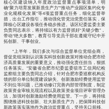
核心区建设纳入年度政治监督重点事项清单，明
确“聚力培育发展新质生产力”“推动产业园区集约化专
业化规模化发展”等4项监督重点任务，细化监督举
措，出台工作指引，推动强化管党治党责任落实，保
障核心区建设各项任务稳步推进。该区纪委监委主要
负责同志表示，将持续以有力监督抓好“关键少数”，
带动“绝大多数”，教育引导党员干部在遵规守纪中开
拓创新、干事创业。
“上半年，我们多次与综合监督单位党组会商，
督促党组深刻认识落实科技创新政策对推动合肥市经
济高质量发展的重要意义，推动强化责任担当，狠抓
任务落实。”安徽省合肥市纪委监委驻市工信局纪检
监察组主要负责同志介绍，针对合肥市委巡察机构反
馈的部分单位制度建设缺失、创新激励经费使用监管
不到位等问题，已推动修订完善内部管理制度，制定
政策资金审核兑现流程以及政策资金项目评审管理办
法，加强对创新激励经费使用监管。下一步，将持续
围绕推进科技创新、壮大新质生产力，把保障科技创
新政策落实落地作为政治监督重点，坚持关口前移、