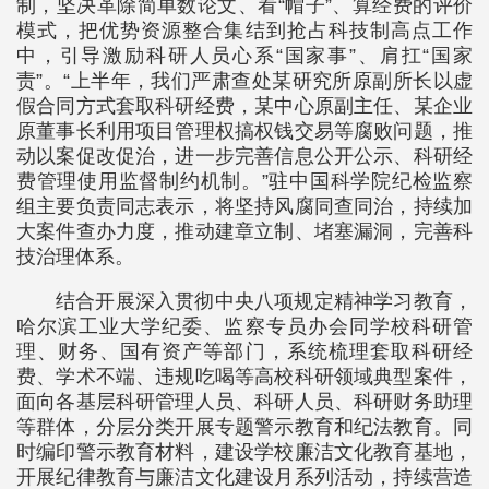
制，坚决革除简单数论文、看“帽子”、算经费的评价
模式，把优势资源整合集结到抢占科技制高点工作
中，引导激励科研人员心系“国家事”、肩扛“国家
责”。“上半年，我们严肃查处某研究所原副所长以虚
假合同方式套取科研经费，某中心原副主任、某企业
原董事长利用项目管理权搞权钱交易等腐败问题，推
动以案促改促治，进一步完善信息公开公示、科研经
费管理使用监督制约机制。”驻中国科学院纪检监察
组主要负责同志表示，将坚持风腐同查同治，持续加
大案件查办力度，推动建章立制、堵塞漏洞，完善科
技治理体系。
结合开展深入贯彻中央八项规定精神学习教育，
哈尔滨工业大学纪委、监察专员办会同学校科研管
理、财务、国有资产等部门，系统梳理套取科研经
费、学术不端、违规吃喝等高校科研领域典型案件，
面向各基层科研管理人员、科研人员、科研财务助理
等群体，分层分类开展专题警示教育和纪法教育。同
时编印警示教育材料，建设学校廉洁文化教育基地，
开展纪律教育与廉洁文化建设月系列活动，持续营造