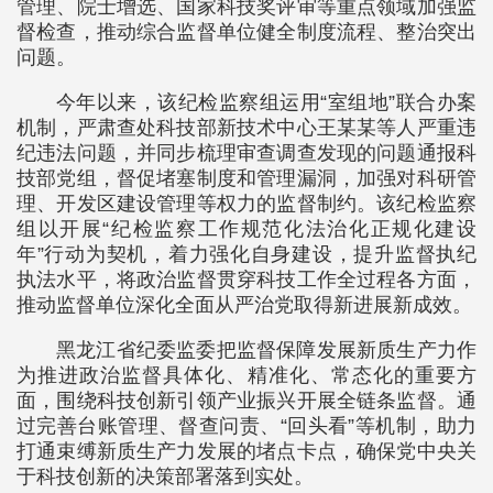
管理、院士增选、国家科技奖评审等重点领域加强监
督检查，推动综合监督单位健全制度流程、整治突出
问题。
今年以来，该纪检监察组运用“室组地”联合办案
机制，严肃查处科技部新技术中心王某某等人严重违
纪违法问题，并同步梳理审查调查发现的问题通报科
技部党组，督促堵塞制度和管理漏洞，加强对科研管
理、开发区建设管理等权力的监督制约。该纪检监察
组以开展“纪检监察工作规范化法治化正规化建设
年”行动为契机，着力强化自身建设，提升监督执纪
执法水平，将政治监督贯穿科技工作全过程各方面，
推动监督单位深化全面从严治党取得新进展新成效。
黑龙江省纪委监委把监督保障发展新质生产力作
为推进政治监督具体化、精准化、常态化的重要方
面，围绕科技创新引领产业振兴开展全链条监督。通
过完善台账管理、督查问责、“回头看”等机制，助力
打通束缚新质生产力发展的堵点卡点，确保党中央关
于科技创新的决策部署落到实处。