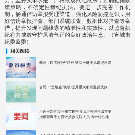
力，坚持实事求是，严格依规依纪依法，正确把握政
策策略，准确定性量纪执法。要进一步完善工作机
制，畅通信访举报受理渠道，强化风险防控意识，用
好信访举报排查、部门系统联查、数据比对筛查等举
措，提升发现问题线索的精准性和实效性，以监督执
纪有力成效守护风清气正的良好政治生态。（宣城市
纪委监委）
相关阅读
亳州：以“钉钉子”精神 纵深推进正风肃纪反腐
合肥：“室组企”联动 提升重大项目监督质效
习近平对甘肃兰州市榆中县山洪灾害作出重要
指示强调千方百计搜救失联人员 有针对性地做
好防汛救灾各项工作 确保群众安全度汛