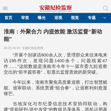
首页
审查
曝光
巡视
视觉
专题
淮南：外聚合力 内提效能 激活监督“新动
能”
08-05 09:49
安徽纪检监察网
“开展个别谈话800余人次，受理群众来信来电来
访195件次，发现问题1400余个，问题线索47
件……”这组数据是淮南市今年十一届市委九轮巡察
交出的“前半篇答卷”，彰显出监督质效的新突破。
今年以来，淮南市聚焦高质量巡察，打出智慧赋
能、巡审联动、系统贯通“组合拳”，让巡察利剑愈显
锋芒。
当地深化与市纪委信息技术室协同联动，构
建“巡前研判-巡中攻坚”的数据共享体系，巡前运用基