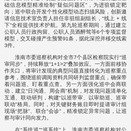
础信息模型精准绘制“疑似问题区”，为进驻锁定靶
向；巡中联合开发个性化模型动态扫描风险，创新邀
请信息技术室负责人担任非驻组副组长，“线上 + 线
下”全程提供技术护航。第九轮巡察期间，通过建立
公职人员行政拘留、公职人员酒醉驾等6个专项监督
模型，交叉碰撞产生预警91条，据此深挖并移交线索
3件。
淮南市委巡察机构对全市7个县区检察院实行“巡
审同步”，持续释放“1+1>2”叠加效应。一方面前移协
作关口，将审计发现的典型问题直接转化为巡察重点
参考，围绕巡前调阅资料共同研判监督重点，确保带
着问题巡、盯着重点查。另一方面强化巡中会商联
动，建立“日沟通、周会商”机制，对发现问题清单化
互通、联动研判，构建“以巡带审、以审助巡、巡审
联动”格局。同时，对关键财务账目即时提请审计组
现场“把脉”、联合“会诊”，精准锁定异常问题，让巡
察与审计同向发力。
在“系统巡”“巡系统”上，淮南市委巡察机构对公