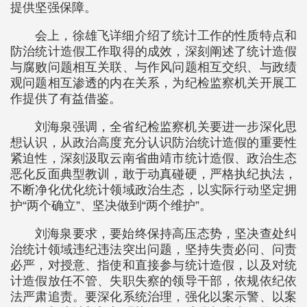
提供坚强保障。
会上，徐雄飞详细介绍了统计工作的性质特点和
防治统计造假工作取得的成效，深刻阐述了统计造假
与腐败问题相互关联、与作风问题相互交织、与政绩
观问题相互渗透的内在关系，为纪检监察机关开展工
作提供了有益借鉴。
刘海泉强调，全省纪检监察机关要进一步深化思
想认识，从政治高度充分认识防治统计造假的重要性
紧迫性，深刻汲取云南省曲靖市统计造假、政治生态
恶化反面典型教训，敢于动真碰硬，严格执纪执法，
不断净化优化统计领域政治生态，以实际行动坚定拥
护“两个确立”、坚决做到“两个维护”。
刘海泉要求，要始终保持高压态势，坚决查处纠
治统计领域违纪违法突出问题，坚持失责必问、问责
必严，对授意、指使和直接参与统计造假，以及对统
计造假放任不管、失职失察的领导干部，依规依纪依
法严肃追责。要深化系统治理，强化以案示警、以案