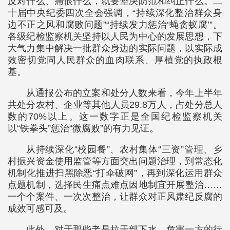
反对什么、痛恨什么，就要坚决防范和纠正什么。二
十届中央纪委四次全会强调，“持续深化整治群众身
边不正之风和腐败问题”“持续发力惩治‘蝇贪蚁腐’”。
各级纪检监察机关坚持以人民为中心的发展思想，下
大气力集中解决一批群众身边的实际问题，以实际成
效密切党同人民群众的血肉联系、厚植党的执政根
基。
从通报公布的立案和处分人数来看，今年上半年
共处分农村、企业等其他人员29.8万人，占处分总人
数的70%以上。这一数字正是全国纪检监察机关
以“铁拳头”惩治“微腐败”的有力见证。
从持续深化“校园餐”、农村集体“三资”管理、乡
村振兴资金使用监管等方面突出问题治理，到常态化
机制化推进扫黑除恶“打伞破网”，再到深化运用群众
点题机制，选择民生痛点难点因地制宜开展整治……
一个个案件、一次次整治，让群众对正风肃纪反腐的
成效可感可及。
此外，对于那些老是拉干部下水、危害一方的行