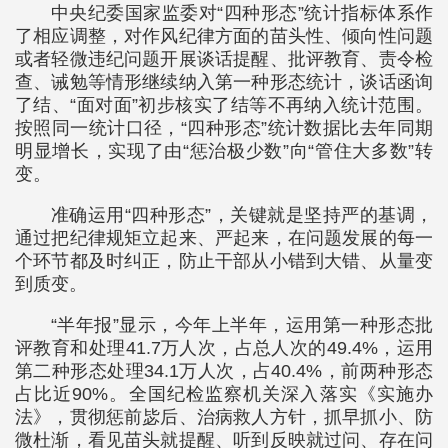
中央纪委国家监委对“四种形态”统计指标体系作
了相应调整，对作风纪律方面的苗头性、倾向性问题
或者轻微违纪问题开展谈话提醒、批评教育、责令检
查、诫勉等情形继续纳入第一种形态统计，谈话函询
了结、“面对面”初步核实了结等不再纳入统计范围。
按照同一统计口径，“四种形态”统计数据比去年同期
明显增长，实现了由“惩治极少数”向“管住大多数”转
变。
准确运用“四种形态”，关键就是坚持严的基调，
通过把纪律规矩立起来、严起来，在问题发展的每一
个环节都及时纠正，防止干部从小错到大错、从量变
到质变。
“半年报”显示，今年上半年，运用第一种形态批
评教育和处理41.7万人次，占总人次的49.4%，运用
第二种形态处理34.1万人次，占40.4%，前两种形态
占比近90%。全国纪检监察机关深入落实《实施办
法》，贯彻惩前毖后、治病救人方针，抓早抓小、防
微杜渐，看见苗头就提醒、听到反映就过问、存在问