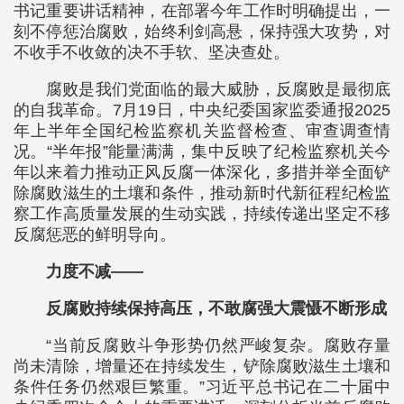
书记重要讲话精神，在部署今年工作时明确提出，一
刻不停惩治腐败，始终利剑高悬，保持强大攻势，对
不收手不收敛的决不手软、坚决查处。
腐败是我们党面临的最大威胁，反腐败是最彻底
的自我革命。7月19日，中央纪委国家监委通报2025
年上半年全国纪检监察机关监督检查、审查调查情
况。“半年报”能量满满，集中反映了纪检监察机关今
年以来着力推动正风反腐一体深化，多措并举全面铲
除腐败滋生的土壤和条件，推动新时代新征程纪检监
察工作高质量发展的生动实践，持续传递出坚定不移
反腐惩恶的鲜明导向。
力度不减——
反腐败持续保持高压，不敢腐强大震慑不断形成
“当前反腐败斗争形势仍然严峻复杂。腐败存量
尚未清除，增量还在持续发生，铲除腐败滋生土壤和
条件任务仍然艰巨繁重。”习近平总书记在二十届中