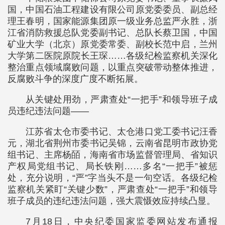
国，中国石油工程建设有限公司原党委委员、副总经
理王春明，国家能源集团原一级业务总监严永胜，浙
江省消防救援总队党委副书记、总队长蔡卫国，中国
矿业大学（北京）原党委常委、副校长范中启，兰州
大学第二医院原院长王琛……各级纪检监察机关深化
整治重点领域腐败问题，以重点突破带动整体推进，
反腐败斗争的深度广度不断拓展。
从关键处用劲，严肃查处“一把手”和领导班子成
员违纪违法问题——
江苏省太仓市委书记、太仓港口党工委书记汪香
元，湖北省荆州市委书记吴锦，云南省昆明市政协党
组书记、主席杨皕，海南省市场监督管理局、省知识
产权局党组书记、局长铁刚……多名“一把手”被惩
处，充分说明，“严”字当头不是一句空话。各级纪检
监察机关紧盯“关键少数”，严肃查处“一把手”和领导
班子成员的违纪违法问题，强大震慑效应持续凸显。
7月18日，中央纪委国家监委网站发布通报