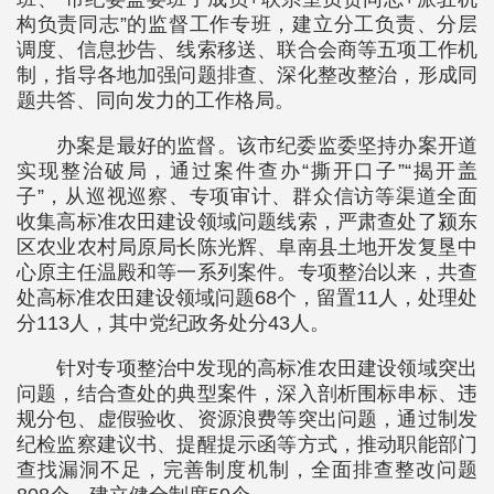
构负责同志”的监督工作专班，建立分工负责、分层
调度、信息抄告、线索移送、联合会商等五项工作机
制，指导各地加强问题排查、深化整改整治，形成同
题共答、同向发力的工作格局。
办案是最好的监督。该市纪委监委坚持办案开道
实现整治破局，通过案件查办“撕开口子”“揭开盖
子”，从巡视巡察、专项审计、群众信访等渠道全面
收集高标准农田建设领域问题线索，严肃查处了颍东
区农业农村局原局长陈光辉、阜南县土地开发复垦中
心原主任温殿和等一系列案件。专项整治以来，共查
处高标准农田建设领域问题68个，留置11人，处理处
分113人，其中党纪政务处分43人。
针对专项整治中发现的高标准农田建设领域突出
问题，结合查处的典型案件，深入剖析围标串标、违
规分包、虚假验收、资源浪费等突出问题，通过制发
纪检监察建议书、提醒提示函等方式，推动职能部门
查找漏洞不足，完善制度机制，全面排查整改问题