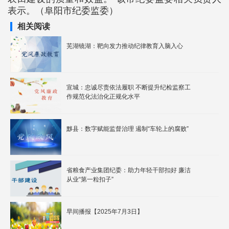
表示。（阜阳市纪委监委）
相关阅读
芜湖镜湖：靶向发力推动纪律教育入脑入心
宣城：忠诚尽责依法履职 不断提升纪检监察工
作规范化法治化正规化水平
黟县：数字赋能监督治理 遏制“车轮上的腐败”
省粮食产业集团纪委：助力年轻干部扣好 廉洁
从业“第一粒扣子”
早间播报【2025年7月3日】