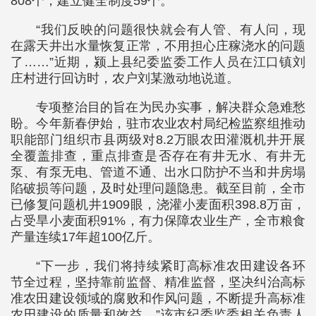
808个，建立健全制度59个。
“我们反映的问题很快就会有人管、有人问，现
在露天井出水量恢复正常，不用担心庄稼浇水的问题
了……”近期，颍上县纪委监委工作人员在江口镇刘
庄村进行回访时，农户刘某激动地说道。
专项整治目的旨在为民办实事，解决群众急难愁
盼。今年新春伊始，驻市农业农村局纪检监察组推动
职能部门组织市县两级对8.2万眼农田灌溉机井开展
全覆盖排查，重点排查是否存在有井无水、有井无
泵、有泵无电、管道不通、出水口防护不当和井房塌
陷破损等问题，及时处理问题隐患。截至目前，全市
已修复问题机井1909眼，浇灌小麦面积398.8万亩，
占受旱小麦面积91%，有力保障农业生产，全市粮食
产量连续17年超100亿斤。
“下一步，我们将持续紧盯高标准农田建设各环
节全过程，坚持靠前监督、精准监督，坚决纠治高标
准农田建设领域的腐败和作风问题，不断提升高标准
农田建设的质量和效益。”该市纪委监委相关负责人