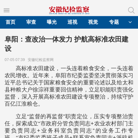
首页
审查
曝光
巡视
视觉
专题
阜阳：查改治一体发力 护航高标准农田建
设
07-05 07:39
安徽纪检监察网
高标准农田建设，一头连着粮食安全，一头连着
农民增收。近年来，阜阳市纪委监委坚决贯彻落实习
近平总书记关于国家粮食安全的重要论述以及给太和
县种粮大户徐淙祥重要回信精神，立足职能职责强化
监督，深入开展高标准农田建设专项整治，持续守护
百亿江淮粮仓。
立足“监督的再监督”职责定位，压实专项整治责
任，探索成立“市政府分管负责同志+农业农村部门主
要负责同志+业务科室负责同志”的业务工作专
班、“市纪委监委班子成员+联系室负责同志+派驻机