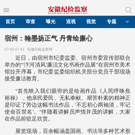
首页
审查
曝光
巡视
视觉
专题
宿州：翰墨扬正气 丹青绘廉心
07-05 07:42
安徽纪检监察网
近日，由宿州市纪委监委、宿州市委宣传部联合
举办的“‘汴河清风’廉洁文化书画作品展”在宿州市美术
馆拉开序幕，市纪委监委组织机关部分党员干部现场
接受廉洁教育。
“首先映入我们眼帘的是绘画作品《人民呼唤焦
裕禄》，他亲民爱民、无私奉献、艰苦朴素的精神正
是印证了旁边这幅书法作品，‘不忘初心两袖清，牢记
使命百世名’。”伴随着讲解员声情并茂的讲解，大家
在作品前驻足欣赏。
展览现场，百余幅涵盖国画、书法等多种艺术形