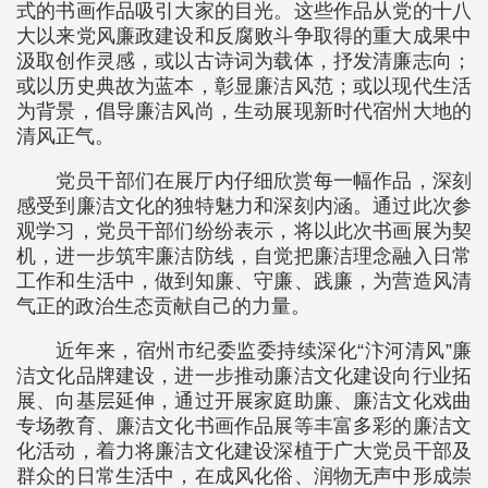
式的书画作品吸引大家的目光。这些作品从党的十八
大以来党风廉政建设和反腐败斗争取得的重大成果中
汲取创作灵感，或以古诗词为载体，抒发清廉志向；
或以历史典故为蓝本，彰显廉洁风范；或以现代生活
为背景，倡导廉洁风尚，生动展现新时代宿州大地的
清风正气。
党员干部们在展厅内仔细欣赏每一幅作品，深刻
感受到廉洁文化的独特魅力和深刻内涵。通过此次参
观学习，党员干部们纷纷表示，将以此次书画展为契
机，进一步筑牢廉洁防线，自觉把廉洁理念融入日常
工作和生活中，做到知廉、守廉、践廉，为营造风清
气正的政治生态贡献自己的力量。
近年来，宿州市纪委监委持续深化“汴河清风”廉
洁文化品牌建设，进一步推动廉洁文化建设向行业拓
展、向基层延伸，通过开展家庭助廉、廉洁文化戏曲
专场教育、廉洁文化书画作品展等丰富多彩的廉洁文
化活动，着力将廉洁文化建设深植于广大党员干部及
群众的日常生活中，在成风化俗、润物无声中形成崇