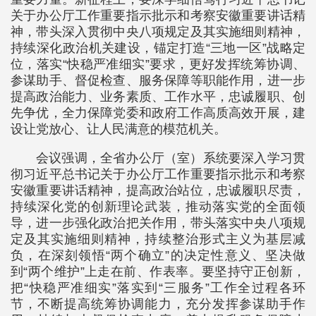
关于办公厅工作重要指示批示和考察安徽重要讲话精
神，带头深入贯彻中央八项规定及其实施细则精神，
持续深化政治机关建设，锚定打造“三地一区”战略定
位，落实“快稳严准细实”要求，更好发挥统筹协调、
参谋助手、督促检查、服务保障等职能作用，进一步
提高政治能力、业务素质、工作水平，忠诚履职、创
先争优，全力保障党委和政府工作高质高效开展，建
设让党放心、让人民满意的模范机关。
会议强调，全省办公厅（室）系统要深入学习贯
彻习近平总书记关于办公厅工作重要指示批示和考察
安徽重要讲话精神，提高政治站位，忠诚履职尽责，
持续深化党的创新理论武装，推动落实党的全面领
导，进一步强化政治把关作用，带头落实中央八项规
定及其实施细则精神，持续整治形式主义为基层减
负，在深刻领悟“两个确立”的决定性意义、坚决做
到“两个维护”上走在前、作表率。要坚持守正创新，
把“快稳严准细实”落实到“三服务”工作全过程各环
节，不断提高统筹协调能力，充分发挥参谋助手作