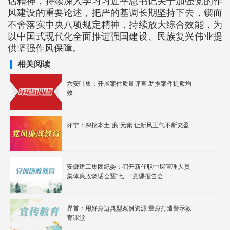
话精神，持续深入学习习近平总书记关于加强党的作
风建设的重要论述，把严的基调长期坚持下去，锲而
不舍落实中央八项规定精神，持续放大综合效能，为
以中国式现代化全面推进强国建设、民族复兴伟业提
供坚强作风保障。
相关阅读
六安叶集：开展案件质量评查 助推案件提质增
效
怀宁：深挖本土“廉”元素 让新风正气不断充盈
安徽建工集团纪委：召开新任职中层管理人员
集体廉政谈话会暨“七一”党课报告会
界首：用好身边典型案例资源 量身打造警示教
育课堂