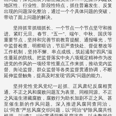
地区性、行业性、阶段性特点，抓住普遍发生、反复
出现的问题深化整治，通过一个个具体问题的突破，
带动了面上问题的解决。
坚持抓常抓细抓长、一个节点一个节点坚守和推
进。紧盯元旦、春节、“五一”、端午、中秋、国庆等
重要节点，坚持和完善节前教育提醒、通报曝光，节
中监督检查、明察暗访，节后严查快处、督促整改等
工作机制，坚持不懈、串点成线，筑起遏制“四风”滋
生蔓延的防线。把监督落实中央八项规定精神作为改
进党的作风的一项经常性重点工作来抓，推动党内监
督、舆论监督、群众监督等各类监督贯通协调，不断
延伸监督触角，提高及时发现“四风”问题的能力。
坚持党性党风党纪一起抓、正风肃纪反腐相贯
通。不正之风和腐败问题互为表里、同根同源。不正
之风滋生潜藏腐败，腐败行为助长加剧不正之风、甚
至催生新的作风问题。深入推进风腐同查同治，
以“同查”严惩风腐交织问题，以“同治”铲除风腐共性