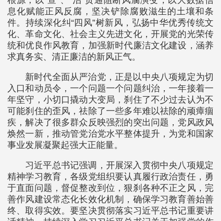
根源，以“查”、“治”贯通阻断风腐演变，以大数据信
息化赋能正风反腐，坚决铲除腐败滋生的土壤和条
件。持续深化纠“四风”树新风，弘扬中华优秀传统文
化、革命文化、社会主义先进文化，开展党的光荣传
统和优良作风教育，加强新时代廉洁文化建设，涵养
求真务实、清正廉洁的新风正气。
新时代全面从严治党，正是以中央八项规定为切
入口和动员令，一个问题一个问题纠治，一年接着一
年坚守，小切口撬动大变局，刹住了不少过去认为不
可能刹住的歪风，祛除了一些多年难以祛除的顽瘴痼
疾，解决了很多群众反映强烈的突出问题，党风政风
焕然一新，推动管党治党水平整体提升，为党和国家
事业发展凝聚起强大正能量。
习近平总书记强调，开展深入贯彻中央八项规定
精神学习教育，各级党组织要认真履行政治责任，勇
于直面问题，督促整改到位，狠刹各种不正之风，完
善作风建设常态化长效化机制，确保学习教育善始善
终、取得实效。要坚决贯彻落实习近平总书记重要讲