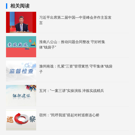
相关阅读
习近平出席第二届中国—中亚峰会并作主旨发
言
淮南八公山：推动问题合同整改 守好村集
体“钱袋子”
滁州南谯：扎紧“三资”管理篱笆 守牢集体“钱袋
子
五河：“一案三讲”实操演练 淬炼实战精兵
宿州：“民呼我巡”搭起对村巡察连心桥