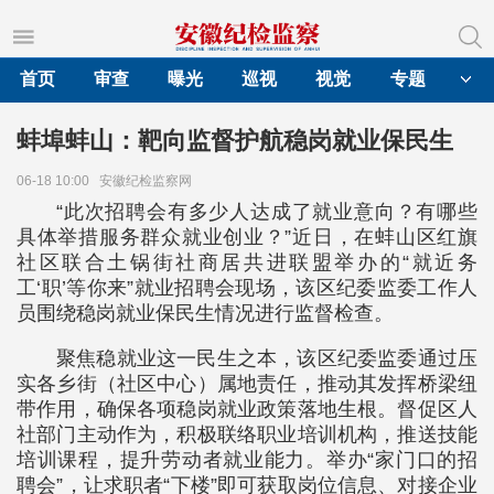
首页
审查
曝光
巡视
视觉
专题
蚌埠蚌山：靶向监督护航稳岗就业保民生
06-18 10:00
安徽纪检监察网
“此次招聘会有多少人达成了就业意向？有哪些
具体举措服务群众就业创业？”近日，在蚌山区红旗
社区联合土锅街社商居共进联盟举办的“就近务
工‘职’等你来”就业招聘会现场，该区纪委监委工作人
员围绕稳岗就业保民生情况进行监督检查。
聚焦稳就业这一民生之本，该区纪委监委通过压
实各乡街（社区中心）属地责任，推动其发挥桥梁纽
带作用，确保各项稳岗就业政策落地生根。督促区人
社部门主动作为，积极联络职业培训机构，推送技能
培训课程，提升劳动者就业能力。举办“家门口的招
聘会”，让求职者“下楼”即可获取岗位信息、对接企业