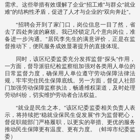
需求。这些举措有效缓解了企业“招工难”与群众“就业
难”的结构性矛盾，促进了人才与企业的“双向奔赴”。
“招聘会开到了家门口，岗位信息一目了然，省
去了四处奔波的麻烦。我已经锁定几个意向岗位，准
备进一步沟通。”居民李先生的满意评价，正是在监
督推动下，便民服务成效显著提升的直接体现。
同时，该区纪委监委充分发挥监督“探头”作用，
一方面，督导派驻纪检监察组加强对各类用人单位的
日常监督力度，确保用人单位遵守劳动保障法律法
规，牢牢兜住民生保障底线。另一方面，督促人社部
门加强劳动保障监察执法，畅通维权渠道，及时处理
劳动纠纷，切实维护劳动者合法权益。
“就业是民生之本。”该区纪委监委相关负责人表
示，将持续把“稳就业保民生促发展”作为监督靶心，
督促职能部门严格履职，以更实的举措、更优的服务
推动民生保障更有温度、更有力度。（蚌埠市纪委监
委）