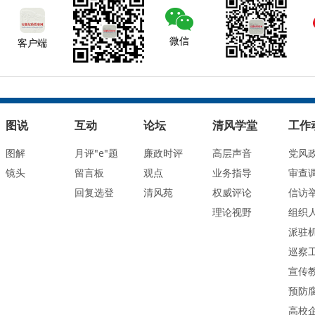
微信
客户端
图说
互动
论坛
清风学堂
工作
图解
月评"e"题
廉政时评
高层声音
党风
镜头
留言板
观点
业务指导
审查
回复选登
清风苑
权威评论
信访
理论视野
组织
派驻
巡察
宣传
预防
高校