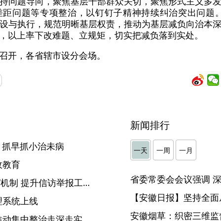
持问题导向，聚焦基层干部群众关切，聚焦形式主义多
差距问题等专项整治，以钉钉子精神持续纠治突出问题。
度建设与执行，规范明晰基层权责，推动为基层减负向治本
，以上率下改难题、立规矩，切实把减负落到实处。
召开，各省辖市设分会场。
新闻排行
 抓早抓小治未病
一天
一周
一月
政教育
滁州：构建“联动+督办+分析”机制 提升信访举报工作“三化”水平
【安徽日报】坚持全面
理系统上线
安徽烟草：织密三维监督
推动集中整治走深走实