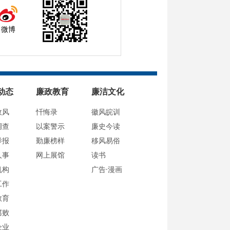
微博
动态
廉政教育
廉洁文化
政风
忏悔录
徽风皖训
调查
以案警示
廉史今读
举报
勤廉榜样
移风易俗
人事
网上展馆
读书
机构
广告·漫画
工作
教育
腐败
企业