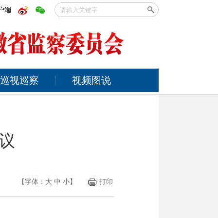
户端
巡视巡察
视频图说
议
【字体：
大
中
小
】
打印