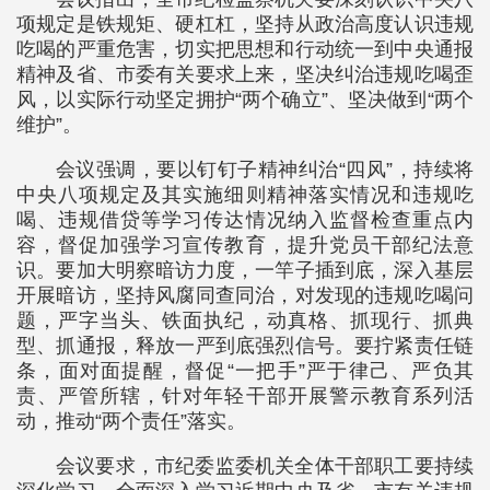
项规定是铁规矩、硬杠杠，坚持从政治高度认识违规
吃喝的严重危害，切实把思想和行动统一到中央通报
精神及省、市委有关要求上来，坚决纠治违规吃喝歪
风，以实际行动坚定拥护“两个确立”、坚决做到“两个
维护”。
会议强调，要以钉钉子精神纠治“四风”，持续将
中央八项规定及其实施细则精神落实情况和违规吃
喝、违规借贷等学习传达情况纳入监督检查重点内
容，督促加强学习宣传教育，提升党员干部纪法意
识。要加大明察暗访力度，一竿子插到底，深入基层
开展暗访，坚持风腐同查同治，对发现的违规吃喝问
题，严字当头、铁面执纪，动真格、抓现行、抓典
型、抓通报，释放一严到底强烈信号。要拧紧责任链
条，面对面提醒，督促“一把手”严于律己、严负其
责、严管所辖，针对年轻干部开展警示教育系列活
动，推动“两个责任”落实。
会议要求，市纪委监委机关全体干部职工要持续