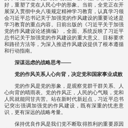
好，重塑了党在人民心中的形象。当前，全党正在开
展深入贯彻中央八项规定精神学习教育，认真学习领
会习近平总书记关于加强党的作风建设的重要论述是
学习教育的重点内容。日前出版的《习近平关于加强
党的作风建设论述摘编》，全面、系统反映了习近平
总书记关于加强党的作风建设的重大意义、目标要求
和路径方法等，为深入推进作风建设提供了根本遵循
和行动指南。
深谋远虑的战略思考——
党的作风关系人心向背，决定党和国家事业成败
党的作风是党的形象，是观察党群干群关系、人
心向背的晴雨表。党的作风正，人民的心气顺，党和
人民就能同甘共苦。站在新时代新起点，习近平总书
记突出强调加强党的作风建设，既有深重的忧患意
识，更有深远的战略考量。
保持优良作风是我们党不断取得胜利的重要原因