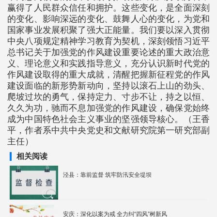
赢得了人民群众信任和拥护。这些变化，是全面深刻
的变化、影响深远的变化、鼓舞人心的变化，为党和
国家事业发展积聚了强大正能量。我们要以深入贯彻
中央八项规定精神学习教育为契机，深刻领悟习近平
总书记关于加强党的作风建设重要论述的重大政治意
义、理论意义和实践指导意义，充分认识新时代党的
作风建设取得的重大成就，清醒把握新征程党的作风
建设面临的新形势新动向，坚持以滚石上山的劲头、
爬坡过坎的勇气，保持定力、寸步不让，持之以恒、
久久为功，驰而不息加强党的作风建设，确保党始终
成为中国特色社会主义事业的坚强领导核心。（王香
平，作者系中共中央党史和文献研究院第一研究部副
主任）
相关阅读
泾县：靠前监督 筑牢防汛安全堤坝​
安庆：深化以案为戒 全力纠“四风”树新风