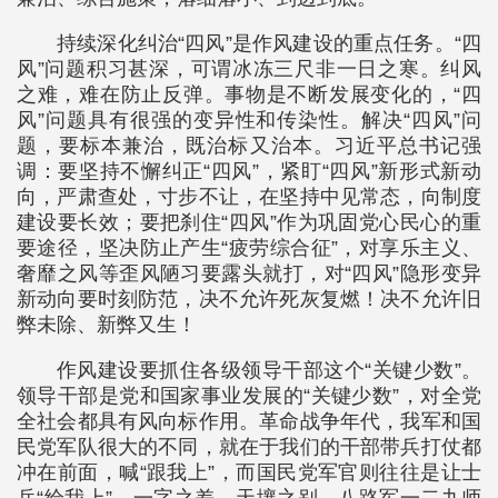
持续深化纠治“四风”是作风建设的重点任务。“四
风”问题积习甚深，可谓冰冻三尺非一日之寒。纠风
之难，难在防止反弹。事物是不断发展变化的，“四
风”问题具有很强的变异性和传染性。解决“四风”问
题，要标本兼治，既治标又治本。习近平总书记强
调：要坚持不懈纠正“四风”，紧盯“四风”新形式新动
向，严肃查处，寸步不让，在坚持中见常态，向制度
建设要长效；要把刹住“四风”作为巩固党心民心的重
要途径，坚决防止产生“疲劳综合征”，对享乐主义、
奢靡之风等歪风陋习要露头就打，对“四风”隐形变异
新动向要时刻防范，决不允许死灰复燃！决不允许旧
弊未除、新弊又生！
作风建设要抓住各级领导干部这个“关键少数”。
领导干部是党和国家事业发展的“关键少数”，对全党
全社会都具有风向标作用。革命战争年代，我军和国
民党军队很大的不同，就在于我们的干部带兵打仗都
冲在前面，喊“跟我上”，而国民党军官则往往是让士