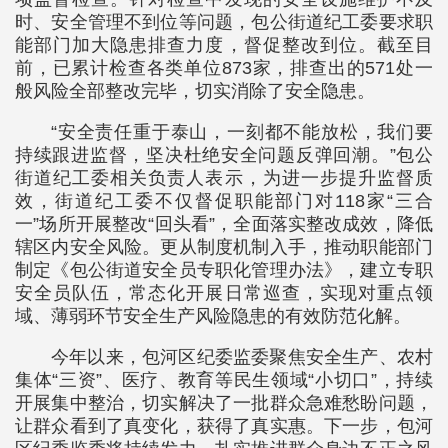
时、安全管理不到位等问题，包公街道纪工委要求职
能部门加大隐患排查力度，督促整改到位。截至目
前，已累计检查各类单位873家，排查出的571处一
般风险全部整改完毕，切实消除了安全隐患。
“安全责任重于泰山，一刻都不能放松，我们要
持续跟进监督，坚决杜绝安全问题反弹回潮。”包公
街道纪工委相关负责人表示，为进一步提升监督质
效，街道纪工委不仅督促职能部门对118家“三合
一”场所开展整改“回头看”，全面落实整改成效，降低
辖区内安全风险。更从制度机制入手，推动职能部门
制定《包公街道安全员专职化管理办法》，建立专职
安全员队伍，常态化开展日常巡查，实现对重点领
域、薄弱环节安全生产风险隐患的有效防范化解。
今年以来，包河区纪委监委聚焦安全生产、农村
集体“三资”、医疗、教育等民生领域“小切口”，持续
开展集中整治，切实解决了一批群众急难愁盼问题，
让群众看到了真变化，获得了真实惠。下一步，包河