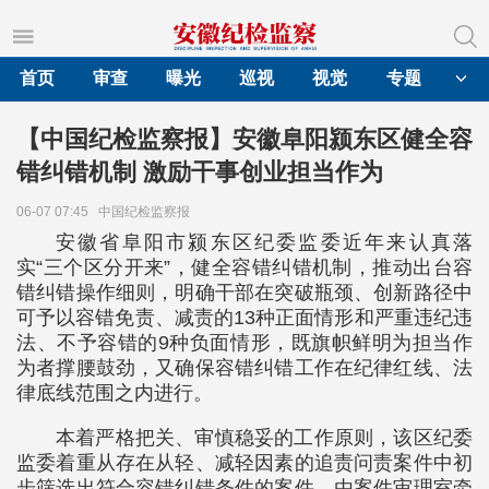
首页
审查
曝光
巡视
视觉
专题
【中国纪检监察报】安徽阜阳颍东区健全容
错纠错机制 激励干事创业担当作为
06-07 07:45
中国纪检监察报
安徽省阜阳市颍东区纪委监委近年来认真落
实“三个区分开来”，健全容错纠错机制，推动出台容
错纠错操作细则，明确干部在突破瓶颈、创新路径中
可予以容错免责、减责的13种正面情形和严重违纪违
法、不予容错的9种负面情形，既旗帜鲜明为担当作
为者撑腰鼓劲，又确保容错纠错工作在纪律红线、法
律底线范围之内进行。
本着严格把关、审慎稳妥的工作原则，该区纪委
监委着重从存在从轻、减轻因素的追责问责案件中初
步筛选出符合容错纠错条件的案件，由案件审理室牵