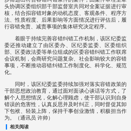
头协调区委组织部干部监督室共同对全案证据进行审
核，结合拟容错对象的动机态度、客观条件、程序方
法、性质程度、后果影响等方面情况进行评估后，履
行容错免责、减责事项的集体研究决定程序。
着眼于持续完善容错纠错工作机制，该区纪委监
委还推动建立了由区委办、区纪委监委、区委组织
部、区委政法委等单位组成的区委容错纠错工作联席
会议机制，会商研究问题复杂、社会影响较大的容错
事项，不断推动容错纠错工作制度化、科学化、规范
化。
同时，该区纪委监委持续加强对落实容错政策的
干部思想政治教育，通过面对面谈心谈话等方式，了
解个人思想情况，化解心理顾虑，使干部认识到自身
错误的危害性，认真反思并及时纠正，同时督促其卸
下包袱、轻装上阵，保持干事创业激情，积极担当作
为。（通讯员 许帅）
相关阅读