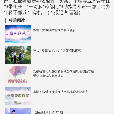
部，在全委遴选40名监督、办案、审理等业务骨干任
帮带组长，“一对多”跨部门帮助指导年轻干部，助力
年轻干部成长成才。（本报记者 曹溢）
相关阅读
旌德：大数据赋能助力精准监督
镜头 | 擦亮“金色名片” 激荡清风正气
安徽省售电开发投资有限公司副总经理任群接
受纪律审查和监察调查
枞阳：多维度推进廉洁文化建设走深走实
【廉政经纬】第501期