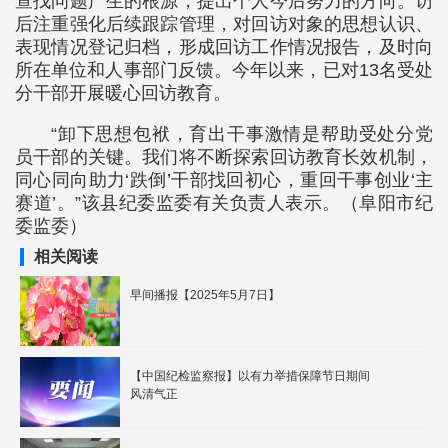
查找问题产生的根源，提出个人今后努力的方向。访
后注重强化后续跟踪管理，对回访对象的思想认识、
表现情况登记归档，形成回访工作情况报告，及时向
所在单位和人事部门反馈。今年以来，已对13名受处
分干部开展暖心回访教育。
“卸下思想包袱，育出干事激情是帮助受处分党
员干部的关键。我们将不断探索回访教育长效机制，
同心同向助力‘跌倒’干部找回初心，重回干事创业‘主
赛道’。”该县纪委监委有关负责人表示。（阜阳市纪
委监委）
相关阅读
早间播报【2025年5月7日】
【中国纪检监察报】以有力举措保障节日期间
风清气正