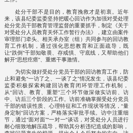
处分干部不是目的，教育挽救才是初衷。近年
来，该县纪委监委坚持把暖心回访作为加强对受处理
处分党员干部教育管理监督的重要抓手，制定《关于
对受处分人员教育关怀工作暂行办法》，建立由案件
审理部门牵头、相关承办室（组）共同参与的回访教
育工作机制，通过强化思想教育和正面疏导，既
让“跌倒”干部知敬畏、存戒惧、守底线，又帮助他们
解开“思想疙瘩”、重燃干事激情。
为切实做好受处分党员干部的回访教育工作，防
止和避免“一访了之、一谈了之”情况发生，该县纪委
监委积极探索构建回访教育闭环管理工作机制，
从“回访、教育、重塑”三个环节做深做实访前、访
中、访后三个阶段的工作。访前准确掌握受处分党员
干部的错误性质、心理特征和工作现状等情况，“量
身定制”回访方案，严格落实审批手续。访中注重细
节，通过“面对面”“一对一”谈话，对受处分人员进行
耐心细致地解压疏导，帮助其分析违纪造成的影响，