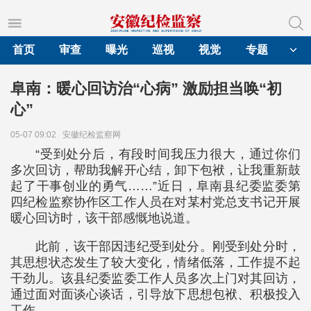
首页
审查
曝光
巡视
视觉
专题
阜南：暖心回访治“心病” 激励担当唤“初
心”
05-07 09:02
安徽纪检监察网
“受到处分后，有段时间我压力很大，通过你们
多次回访，帮助我解开心结，卸下包袱，让我重新鼓
起了干事创业的勇气……”近日，阜南县纪委监委第
四纪检监察协作区工作人员在对某村党总支书记开展
暖心回访时，该干部感慨地说道。
此前，该干部因违纪受到处分。刚受到处分时，
其思想状态发生了较大变化，情绪低落，工作提不起
干劲儿。该县纪委监委工作人员多次上门对其回访，
通过面对面谈心谈话，引导放下思想包袱、积极投入
工作。