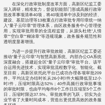
在深化行政审批制度改革方面，高新区纪监工委
深入调研，精准发力，督促职能部门形成高频行政审
批改革事项清单40项，将40项清单中涉及到的经济、
建设、基层治理等13枚重点行政审批专用印章统一纳
入“量子云印章”管理体系，由区政务服务中心管理使
用，实现审批用章的全流程监督，从源头杜绝“人情
章”“空白章”“糊涂章”等违规现象，政务服务规范性和
透明度显著增强。
为进一步提升行政审批效能，高新区纪监工委还
推动“量子云印章”与智慧高新系统、内部办公OA系统
深度融合，搭建起全区“量子云印章”审批平台。该平
台运用先进技术，实现审批流程数字化、智能化。截
至目前，高新区依托此平台已成功办理各项审批209
件。平均法定办结时长从26小时/件大幅降低至12小
时/件，压缩时限高达52%；40件高频行政审批事项
的审批时限，也由平均每件8个工作日压缩至5个工作
日，压缩时限达37.5%。审批效率的飞跃，切实为企
业节省了大量时间成本，营造出更优质高效的政务服