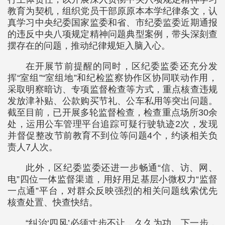
教育为契机，组织党员干部原原本本学纪律条文，认
真学习中央纪委国家监委和省、市纪委监委近期通报
的违反中央八项规定精神问题典型案例，带头深刻查
摆存在的问题，推动纪律规矩入脑入心。
在开展节前提醒的同时，区纪委监委还充分发
挥“室组”“室组地”和纪检监察协作区协同联动作用，
采取明察暗访、专项监督检查等方式，重点核查违规
发放津补贴、公款购买节礼、公车私用等突出问题。
截至目前，已开展多轮监督检查，检查重点场所30余
处，运用公车管理平台追踪可疑行驶轨迹2次，发现
并督促整改节前教育不到位等问题4个，约谈相关负
责人7人次。
此外，区纪委监委还进一步畅通“信、访、网、
电”四位一体监督渠道，用好用足基层小微权力“监督
一点通”平台，对群众反映强烈的相关问题线索优先
核查处置、快查快结。
“纠治‘四风’必须寸步不让，久久为功。下一步，