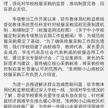
理，强化对学校校服采购的监督，推动制度完善，回
应群众关切。
专项整治工作开展以来，驻市教体局纪检监察组
督促教体系统责任科室针对校服采购流程完善制度机
制，相继制定了《校服选用流程图》《关于中小学校
服定制采购专项整治近期工作提醒函》等，为规范校
服采购奠定了基础。“为了确保校服采购工作阳光透
明，我们学校组建了由校领导、教师代表、家长委员
会成员、学生代表及社会代表构成的校服选用工作
组。通过多次专题研讨会，广泛征集师生、家长的实
际需求与建议，最终确立核心采购标准，将采购价格
控制在家长普遍认可的范围内。”淮师附小山南校区
校服采购工作负责人介绍道。
为进一步推进解决群众急难愁盼问题，驻市教体
局纪检监察组通过深入学校一线，加强对学生情况的
了解，督促学校要将关爱学生成长放在首位，针对家
庭经济困难学生推出暖心举措。淮师附小山南校区积
极联动校服厂家，为学校一年级11名家庭经济困难学