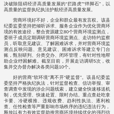
决破除阻碍经济高质量发展的“拦路虎”“绊脚石”，以
高质量的监督执纪执法护航经济高质量发展。
营商环境好不好，企业和群众最有发言权。该县
纪委监委坚持把倾听诉求、服务企业作为优化营商环
境的有效途径，整合资源建立80个营商环境监测点，
委班子成员定期调研营商环境监测点、走访特约监察
员，听取意见建议、了解困难诉求，并对营商环境监
测点反映问题、意见建议、困难诉求等建立专门台
账，甄别研判、分类交办、闭环管理，有针对性地帮
助企业纾困解难。截至目前，开展走访调研5次，收
集并交办督办解决各类问题10个。
好的营商“软环境”离不开“硬监督”。该县纪委监
委坚持严格执纪执法，针对监督检查、信访举报、审
查调查中发现的涉企问题线索，建立健全快速移送机
制，优先受理、快速处置、限时办结。重点查处吃拿
卡要、冷硬横推、违规收费、趋利性执法、逐利检
查、任性检查等严重影响市场秩序的违纪违法行为，
释放以有力有效监督助推营商环境持续优化的强烈信