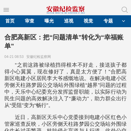
首页
审查
曝光
巡视
视觉
专题
合肥高新区：把“问题清单”转化为“幸福账
单”
04-21 08:53
安徽纪检监察网
“之前这路被绿植挡得根本不好走，接送孩子都
得小心翼翼，现在修好了，真是太方便了！”合肥高
新区电建小区居民李大爷感慨地说。在解决电建小区
旁侧天柱路梦园公交场站外围绿植“越界”问题的过程
中，天乐中心纪委充分发挥监督职能，以实际行动为
民生问题的高效解决注入了“廉动力”，助力群众出行
从“受阻”变为“畅行”。
近日，高新区天乐中心党委接到电建小区红色小
管家巡查反映，小区旁侧天柱路梦园公交场站外围绿
化生长过于繁茂，枝叶侵占盲道与人行道。此处公交