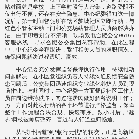
站对面就是学校，上下学时段行人密集，道路受阻不
仅出行不便，还存在安全隐患。中心纪委得知这一情
况后，第一时间督促所在辖区梦城社区立即行动，与
红色小管家主动上门和公交场站管理人员协商解决办
法。由于职责划分不清晰，现场致电合肥公交96166
客服热线，寻求合肥公交集团总部帮助。在此过程
中，中心纪委全程跟进，紧盯相关人员的履职情况，
确保问题解决过程透明、高效。
中心纪委充分发挥监督保障执行作用，持续推动
问题解决。在小区党组织负责人持续沟通反馈安全隐
患问题后，公交集团迅速组织专业绿化养护人员到现
场作业。与此同时，中心纪委一方面督促社区工作人
员在周边维持秩序，向过往居民做好解释说明工作；
另一方面对此次行动的各个环节进行严格监督，保障
整个工作流程合法合规、快速有序。数小时后，“越
界”树枝被修剪整齐，盲道与人行道重归畅通。
从“枝叶挡道”到“畅行无忧”的转变，正是高新区