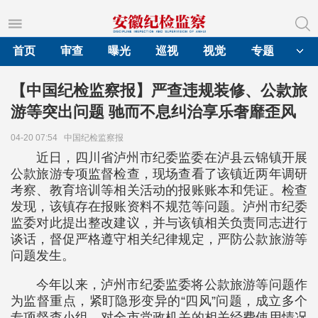
首页
审查
曝光
巡视
视觉
专题
【中国纪检监察报】严查违规装修、公款旅
游等突出问题 驰而不息纠治享乐奢靡歪风
04-20 07:54
中国纪检监察报
近日，四川省泸州市纪委监委在泸县云锦镇开展
公款旅游专项监督检查，现场查看了该镇近两年调研
考察、教育培训等相关活动的报账账本和凭证。检查
发现，该镇存在报账资料不规范等问题。泸州市纪委
监委对此提出整改建议，并与该镇相关负责同志进行
谈话，督促严格遵守相关纪律规定，严防公款旅游等
问题发生。
今年以来，泸州市纪委监委将公款旅游等问题作
为监督重点，紧盯隐形变异的“四风”问题，成立多个
专项督查小组，对全市党政机关的相关经费使用情况