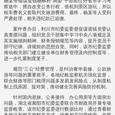
杨某带领谋道镇杨柳村“两委”干部前往外省市学习考
察途中，擅自改变公务行程，借机到景区游玩，并以
租车费名义套取列支旅游费用。最终，杨某等人受到
严肃处理，相关违纪款已追缴。
案件查办后，利川市纪委监委督促谋道镇党委认
真查摆问题，组织党员干部集中学习中央八项规定及
其实施细则精神、财务报销规范等内容，提升党员干
部守纪律、讲规矩的思想自觉。同时，该市纪委监委
推动相关部门建立健全单位财务管理及内控制度等，
进一步扎紧制度笼子。
规范“三公”经费管理，是纠治奢华装修、公款旅
游等问题的重要抓手。各地纪检监察机关强化监督，
联合财政等部门梳理问题多发易发风险点，从制度机
制上找原因、提对策，推动健全完善风险防控机制。
针对国内差旅、公务接待、办公用房等方面突出
问题，湖北省襄阳市纪委监委联合市财政局开展专项
监督检查。该市纪委监委进行数据比对，通过查看财