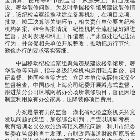
金预算、使用等环节的监管，从源头上严防违规建
设、奢华装修问题。为及时掌握楼堂馆所建设装修情
况，该纪检监察组推动建立备案机制，在项目立项、
批复、竣工决算等关键环节，相关责任单位要向纪检
机构备案。结合备案情况，纪检机构全流程做好跟进
监督，及时发现和纠正工作偏差，严肃查处违纪违法
行为，并督促相关单位开展整改，推动把厉行节约、
勤俭办行的要求落实落细。
中国移动纪检监察组聚焦违规建设楼堂馆所、奢
华装修等问题，指导各级纪检机构运用驻点监督、调
研监督、协同检查等方式，立足本单位实际情况深化
监督检查。中国移动上海公司纪委开展蹲点式监督，
跟进某分公司区域网格办公场所装修项目，督促因地
制宜利用原有办公家具，压降装修项目费用。
办案是最有力的监督，湖北省纪检监察机关拓宽
发现问题的渠道，加强综合研判，严查以调研考察、
教育培训名义公款旅游等顶风违纪问题。利川市纪委
监委在监督检查中发现，市财政局谋道财政所原所长