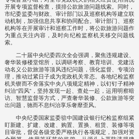
开展专项监督检查，摸排公款旅游问题线索。同时，
市纪委监委与财政、审计部门以及巡察机构等建立联
动机制，加强信息共享和协同配合。审计部门、巡察
机构等在开展审计和巡察工作时，将公款旅游问题作
为重点关注内容，及时向纪检监察机关移交问题线
索。
二十届中央纪委四次全会强调，聚焦违规建设、
奢华装修楼堂馆所，以调研考察、教育培训、党建活
动名义公款旅游等顶风违纪问题，强化监督、专项治
理，推动过紧日子成为党政机关常态。各地纪检监察
机关锲而不舍落实中央八项规定精神，以钉钉子精神
纠治“四风”，坚持发现一起、查处一起，运用明察暗
访、智慧监督等方式，严查奢华装修、公款旅游等突
出问题，驰而不息纠治享乐奢靡歪风。
中央纪委国家监委驻中国建设银行纪检监察组紧
盯新建、扩建、改建、购置、置换、租赁、装修等项
目审批，督促各级党委严格执行各项规定，加强对资