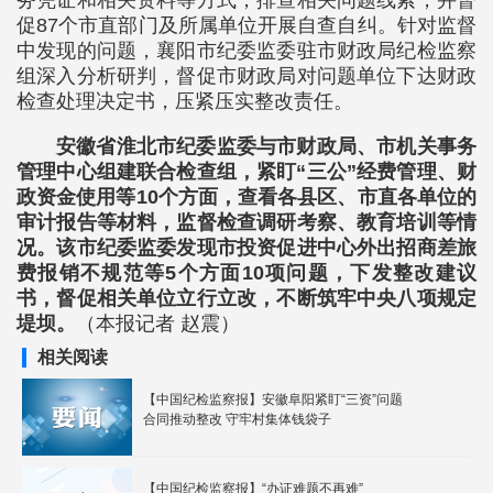
务凭证和相关资料等方式，排查相关问题线索，并督
促87个市直部门及所属单位开展自查自纠。针对监督
中发现的问题，襄阳市纪委监委驻市财政局纪检监察
组深入分析研判，督促市财政局对问题单位下达财政
检查处理决定书，压紧压实整改责任。
安徽省淮北市纪委监委与市财政局、市机关事务
管理中心组建联合检查组，紧盯“三公”经费管理、财
政资金使用等10个方面，查看各县区、市直各单位的
审计报告等材料，监督检查调研考察、教育培训等情
况。该市纪委监委发现市投资促进中心外出招商差旅
费报销不规范等5个方面10项问题，下发整改建议
书，督促相关单位立行立改，不断筑牢中央八项规定
堤坝。
（本报记者 赵震）
相关阅读
【中国纪检监察报】安徽阜阳紧盯“三资”问题
合同推动整改 守牢村集体钱袋子
【中国纪检监察报】“办证难题不再难”