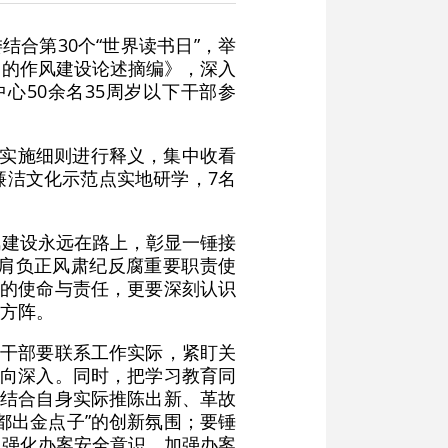
合第30个“世界读书日”，举
党的作风建设论述摘编》，深入
心50余名35周岁以下干部参
其实施细则进行释义，集中收看
廉洁文化示范点实地研学，7名
风建设永远在路上，彰显一锤接
肩负正风肃纪反腐重要职责使
要的使命与责任，更要深刻认识
方阵。
轻干部要联系工作实际，紧盯关
引向深入。同时，把学习教育同
，结合自身实际推陈出新、革故
都出金点子”的创新氛围；要锤
，强化办案安全意识，加强办案