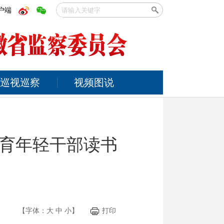
户端
巡视巡察
视频图说
育年轻干部读书
【字体：
大
中
小
】
打印