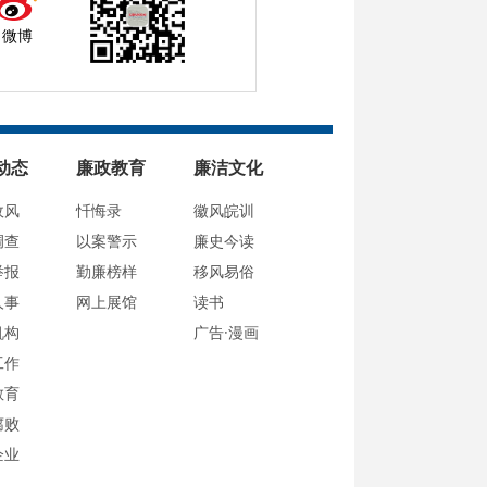
微博
动态
廉政教育
廉洁文化
政风
忏悔录
徽风皖训
调查
以案警示
廉史今读
举报
勤廉榜样
移风易俗
人事
网上展馆
读书
机构
广告·漫画
工作
教育
腐败
企业