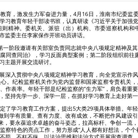
教育，激发生力军奋进力量，4月16日，淮南市纪委监委结
学习教育年轻干部读书班，认真研读《习近平关于加强
则精神。委机关、派驻（出）机构、市委巡察机构和中
市监委主任李家保作开班动员讲话。
第一阶段邀请有关部室负责同志就中央八项规定精神及
腐同查同治》，学习反面典型案例；第二阶段组织前往
习主题开展交流研讨。
展深入贯彻中央八项规定精神学习教育，向全党宣示作
决心。纪检监察机关作为党内监督和国家监察专责机关，
、作表率。年轻干部是纪检监察的“生力军”，肩负着重
，坚持先学一步、深学一层，在抓好学习教育上走好第一
定了学习教育工作方案，提出5大类29项具体举措。年
，做到学有质量、查有力度、改有成效，不断把作风建设
起来，要永葆追求卓越的奋斗姿态，拉高标杆、争创一流
监察特色的亮点工作，努力形成“人人都有好想法，个个
不苟、不枉不纵，以法治思维和法治方式开展审查调查