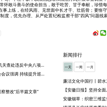
常怀敢斗善斗的使命担当，敢于吃苦、甘于奉献，珍惜
放在事上练，在经风雨、见世面中长才干、壮筋骨；要恪
制度，优先办理、从严处置纪检监察干部“四风”问题线索
新闻排行
2025年一季度全省纪检监察机关查处违反中央八项规定精神问题3638起
一天
一周
一月
刘海泉主持召开省纪委常委会会议强调 持续提升巡视巡察工作质效 全力做好配合中央巡视工作
廉洁文化中国行丨碧水
【安徽日报】坚持全面
察整改“后半篇文章”
安徽烟草：织密三维监督
】