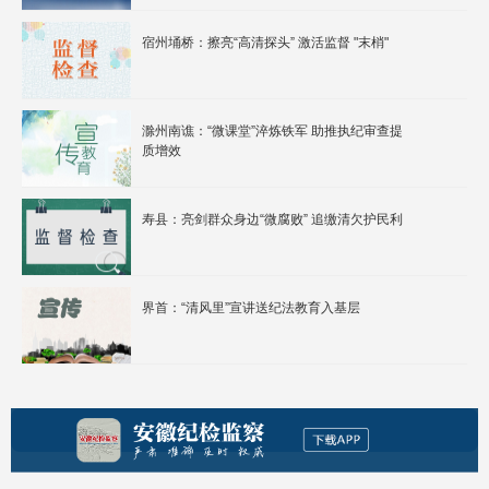
宿州埇桥：擦亮“高清探头” 激活监督 "末梢"
滁州南谯：“微课堂”淬炼铁军 助推执纪审查提
质增效
寿县：亮剑群众身边“微腐败” 追缴清欠护民利
界首：“清风里”宣讲送纪法教育入基层