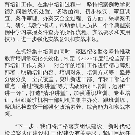
育培训工作。在集中培训过程中，坚持把案例教学贯
彻到问题线索处置、谈话函询、初步核实、审查调
查、案件审理、办案安全全过程、各方面，采取案例
式、研讨式教学模式，帮助参训人员从一个个典型案
例中学习掌握案件查办的操作流程、实战要求和实用
技巧，进一步强化实战意识和实战本领。
在抓好集中培训的同时，该区纪委监委坚持推动
教育培训常态化长效化，制定《2025年度纪检监察干
部培训工作方案》，对全年的培训工作进行精心筹划
部署，明确培训内容、培训对象、培训方式等；坚持
分级分类、全员覆盖，突出新进干部、年轻干部这个
重点，通过“视频讲堂”等方式做好线上培训，运用“三
讲一评”，打造“清琅讲堂”，加强通识培训、专业培
训，组织派驻机构干部到机关集中办公、跟班训练，
帮助纪检监察干部强化政治素养、综合能力和实战本
领。
“下一步，我们将严格落实组织建设、新时代纪
检监察队伍建设和‘三化’建设有关要求，紧盯目标任