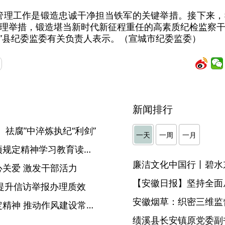
管理工作是锻造忠诚干净担当铁军的关键举措。接下来
理举措，锻造堪当新时代新征程重任的高素质纪检监察
”县纪委监委有关负责人表示。（宣城市纪委监委）
新闻排行
祛腐”中淬炼执纪“利剑”
一天
一周
一月
省纪委举办深入贯彻中央八项规定精神学习教育读书班 刘海泉主持召开第一次集体学习暨理论学习中心组学习会议并讲话
廉洁文化中国行丨碧水
关爱 激发干部活力
【安徽日报】坚持全面
”提升信访举报办理质效
安徽烟草：织密三维监督
滁州：深入贯彻中央八项规定精神 推动作风建设常态长效