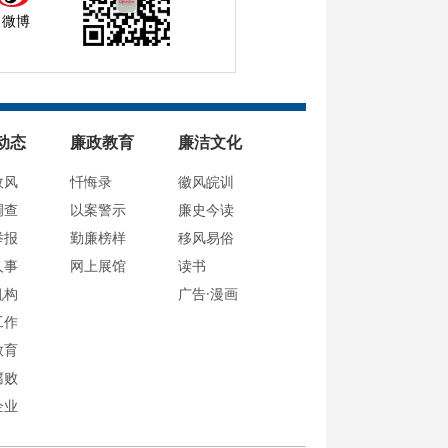
微博
动态
廉政教育
廉洁文化
政风
忏悔录
徽风皖训
调查
以案警示
廉史今读
举报
勤廉榜样
移风易俗
人事
网上展馆
读书
机构
广告·漫画
工作
教育
腐败
企业