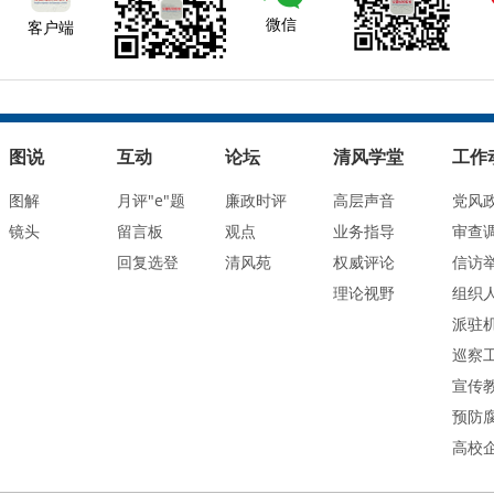
微信
客户端
图说
互动
论坛
清风学堂
工作
图解
月评"e"题
廉政时评
高层声音
党风
镜头
留言板
观点
业务指导
审查
回复选登
清风苑
权威评论
信访
理论视野
组织
派驻
巡察
宣传
预防
高校