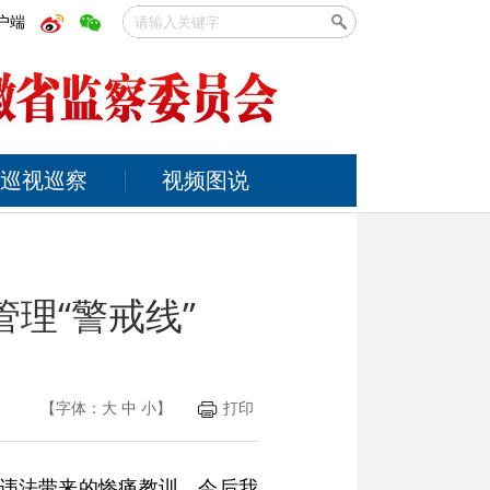
户端
巡视巡察
视频图说
理“警戒线”
【字体：
大
中
小
】
打印
纪违法带来的惨痛教训。今后我