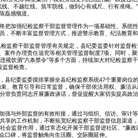
住底线、不越红线、筑牢防线，做到心有戒尺、行有准绳。
陈磊感慨道。
终把加强纪检监察干部监督管理作为一项基础性、系统
员，不断丰富监督管理方式，推进警示教育、纪法教育和
纪检监察干部监督管理有关规定，县纪委监委针对监督检
督、案件办理责任追究等相关管理监督制度7项。同时，
违规饮酒“六条禁令”等多个方面，持续加大对纪检监察
设监督检查。
，县纪委监委摸排掌握全县纪检监察系统47个重要岗位
约束、教育引导和日常监督，确保干部依法用权、廉洁从
分管负责同志开展廉政谈话，督促提醒大家切实提高政
加强与外部监督的有效衔接，通过与组织、信访、审计等
共享的工作机制，不断拓宽纪检监察干部监督信息渠道
社会监督作用，通过常态化开展干部监督进社区、“廉政
众口碑，将监督触角向生活圈、交际圈延伸。