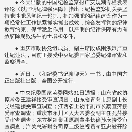
● 今天出版的中国纪检监察报广安观潮专栏发表
评论《以严明纪律强保障》指出：纪检监察机关要坚
持党性党风党纪一起抓，把加强党的纪律建设作为一
项经常性工作抓紧抓实抓出成效，综合发挥党的纪律
教育约束、保障激励作用，以严明的纪律保障有力有
效铲除腐败滋生的土壤和条件。
● 重庆市政协党组成员、副主席段成刚涉嫌严重
违纪违法，目前正接受中央纪委国家监委纪律审查和
监察调查。
● 近日，《和纪委书记聊聊天》一书，由中国方
正出版社出版，全国公开发行。
● 中央纪委国家监委网站31日通报：山东省政协
原常委王建祥接受审查调查；山东省青岛市原副市长
吴经建接受审查调查；江西省上饶市副市长蔡宜萍接
受审查调查；重庆市永川区人大常委会副主任孔萍接
受审查调查；东方枢纽集团原副董事长徐孙庆接受审
查调查；海关总署财务司原二级巡视员荀亚忠被开除